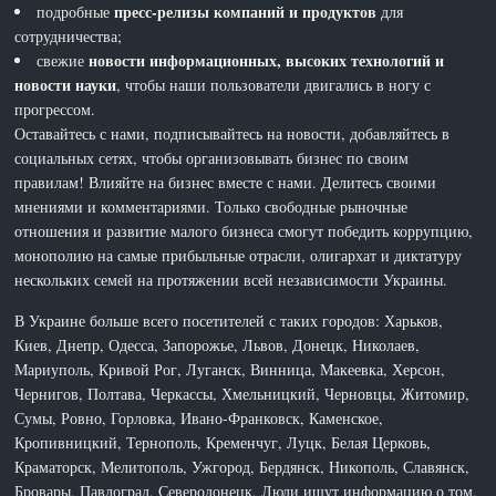
пресс-релизы компаний и продуктов
подробные
для
сотрудничества;
новости информационных, высоких технологий и
свежие
новости науки
, чтобы наши пользователи двигались в ногу с
прогрессом.
Оставайтесь с нами, подписывайтесь на новости, добавляйтесь в
социальных сетях, чтобы организовывать бизнес по своим
правилам! Влияйте на бизнес вместе с нами. Делитесь своими
мнениями и комментариями. Только свободные рыночные
отношения и развитие малого бизнеса смогут победить коррупцию,
монополию на самые прибыльные отрасли, олигархат и диктатуру
нескольких семей на протяжении всей независимости Украины.
В Украине больше всего посетителей с таких городов: Харьков,
Киев, Днепр, Одесса, Запорожье, Львов, Донецк, Николаев,
Мариуполь, Кривой Рог, Луганск, Винница, Макеевка, Херсон,
Чернигов, Полтава, Черкассы, Хмельницкий, Черновцы, Житомир,
Сумы, Ровно, Горловка, Ивано-Франковск, Каменское,
Кропивницкий, Тернополь, Кременчуг, Луцк, Белая Церковь,
Краматорск, Мелитополь, Ужгород, Бердянск, Никополь, Славянск,
Бровары, Павлоград, Северодонецк. Люди ищут информацию о том,