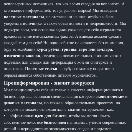
непроверенных источниках, так как время сегодня на вес золота. А
кто владеет информацией, тот управляет миром! Мы освещаем
полезные материалы
, не отставая ни на шаг, чтобы вы были
уверены в источнике, а также объективности и непредвзятости. Мы
подчеркиваем, что основная задача уважающего себя журналиста -
предоставление неискаженных фактов. А выводы должен сделать
каждый сам для себя! Ни одно событие не останется без внимания,
курса рубля, гривны, евро или доллара,
будь то колебания
изменения законов
, сведения о новых стартапах, экономических
подъемах или спадах или информация о жизни олигархов и
Полезные статьи
политиков.
на лубую тематику оперативно
обрабатываются собственным штабом журналистов.
Проинформирован - значит вооружен
Мы позиционируем себя не только в качестве информационного и
экономические и
бизнес-портала, основная специализация которого
деловые материалы
, но также и образовательным проектом, на
котором вы можете ознакомиться с такими материалами, как:
идеи для бизнеса
эффективные
, чтобы вы могли начать
бизнес-идеи
собственное дело, все
написаны с учетом современных
реалий и периодических экономических спадов и подъемов;