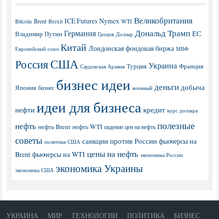
Великобритания
ICE Futures
Nymex
Brent
WTI
Bitcoin
Brexit
Дональд Трамп
Германия
ЕС
Владимир Путин
Греция
Доллар
Китай
Лондонская фондовая биржа
МВФ
Европейский союз
США
Россия
Украина
Турция
Франция
Саудовская Аравия
бизнес идеи
деньги
добыча
Япония
бизнес
военный
идеи для бизнеса
нефти
кредит
курс доллара
полезные
нефть
нефть Brent
нефть WTI
падение цен на нефть
советы
санкции против России
фьючерсы на
политика США
цены на нефть
Brent
фьючерсы на WTI
экономика России
экономика Украины
экономика США
УКРАИНА
МИР
ТЕХНОЛОГИИ
ПОЛИТИКА
БИЗНЕС