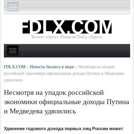
Бизнес-портал: Financial DaiLy eXpress
FDLX.COM
»
Новости бизнеса в мире
»
Несмотря на упадок
российской экономики официальные доходы Путина и Медведева
удвоились
Несмотря на упадок российской
экономики официальные доходы Путина
и Медведева удвоились
Удвоение годового дохода первых лиц России может