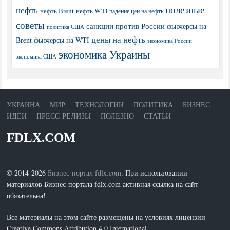
полезные
нефть
нефть Brent
нефть WTI
падение цен на нефть
советы
санкции против России
фьючерсы на
политика США
цены на нефть
Brent
фьючерсы на WTI
экономика России
экономика Украины
экономика США
УКРАИНА
МИР
ТЕХНОЛОГИИ
ПОЛИТИКА
БИЗНЕС
ИДЕИ
ПРЕСС-РЕЛИЗЫ
ПОЛЕЗНО
СТАТЬИ
FDLX.COM
© 2014-2026
Бизнес-портал fdlx.com
. При использовании
материалов Бизнес-портала fdlx.com активная ссылка на сайт
обязательна!
Все материалы на этом сайте размещены на условиях лицензии
Creative Commons Attribution 4.0 International.