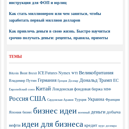
инструкция для ФОП и юрлиц
Как стать миллионером или чем заняться, чтобы
заработать первый миллион долларов
Как привлечь деньги в свою жизнь. Быстро научиться
срочно получать деньги: рецепты, правила, приметы
ТЕМЫ
Великобритания
ICE Futures
Nymex
Brent
WTI
Bitcoin
Brexit
Дональд Трамп
Германия
ЕС
Владимир Путин
Греция
Доллар
Китай
Лондонская фондовая биржа
МВФ
Европейский союз
США
Россия
Украина
Турция
Франция
Саудовская Аравия
бизнес идеи
деньги
добыча
Япония
бизнес
военный
идеи для бизнеса
нефти
кредит
курс доллара