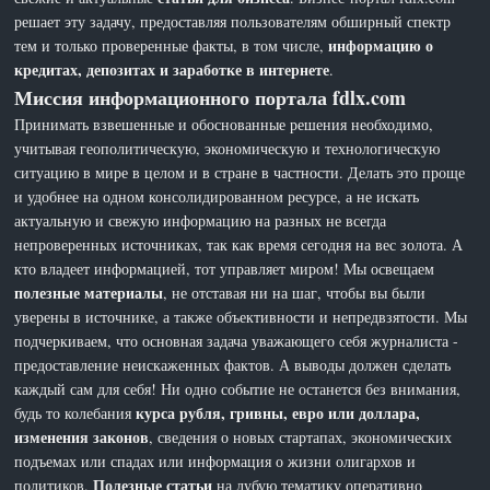
решает эту задачу, предоставляя пользователям обширный спектр
информацию о
тем и только проверенные факты, в том числе,
кредитах, депозитах и заработке в интернете
.
Миссия информационного портала fdlx.com
Принимать взвешенные и обоснованные решения необходимо,
учитывая геополитическую, экономическую и технологическую
ситуацию в мире в целом и в стране в частности. Делать это проще
и удобнее на одном консолидированном ресурсе, а не искать
актуальную и свежую информацию на разных не всегда
непроверенных источниках, так как время сегодня на вес золота. А
кто владеет информацией, тот управляет миром! Мы освещаем
полезные материалы
, не отставая ни на шаг, чтобы вы были
уверены в источнике, а также объективности и непредвзятости. Мы
подчеркиваем, что основная задача уважающего себя журналиста -
предоставление неискаженных фактов. А выводы должен сделать
каждый сам для себя! Ни одно событие не останется без внимания,
курса рубля, гривны, евро или доллара,
будь то колебания
изменения законов
, сведения о новых стартапах, экономических
подъемах или спадах или информация о жизни олигархов и
Полезные статьи
политиков.
на лубую тематику оперативно