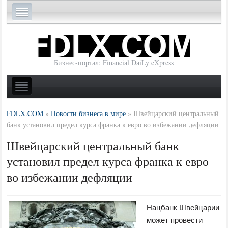
Бизнес-портал: Financial DaiLy eXpress
FDLX.COM
»
Новости бизнеса в мире
»
Швейцарский центральный
банк установил предел курса франка к евро во избежании дефляции
Швейцарский центральный банк
установил предел курса франка к евро
во избежании дефляции
Нацбанк Швейцарии
может провести