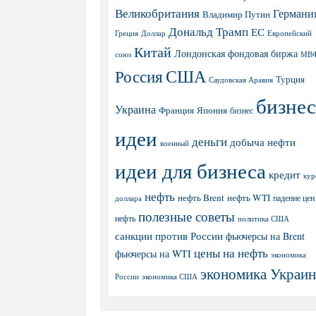
Великобритания
Германи
Владимир Путин
Дональд Трамп
ЕС
Греция
Доллар
Европейский
Китай
Лондонская фондовая биржа
МВ
союз
США
Россия
Турция
Саудовская Аравия
бизнес
Украина
Япония
Франция
бизнес
идеи
деньги
добыча нефти
военный
идеи для бизнеса
кредит
кур
нефть
нефть Brent
нефть WTI
доллара
падение цен
полезные советы
нефть
политика США
санкции против России
фьючерсы на Brent
цены на нефть
фьючерсы на WTI
экономика
экономика Украи
экономика США
России