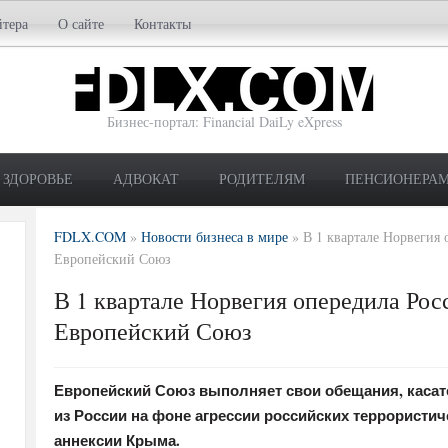
йтера
О сайте
Контакты
Бизнес-портал: Financial DaiLy eXpress
ЗДОРОВЬЕ
АДВОКАТ
РОДИТЕЛЯМ
ПЕНСИОНЕРА
FDLX.COM
»
Новости бизнеса в мире
»
В 1 квартале Норвегия 
Европейский Союз
В 1 квартале Норвегия опередила Рос
Европейский Союз
Европейский Союз выполняет свои обещания, касат
из России на фоне агрессии российских террористич
аннексии Крыма.