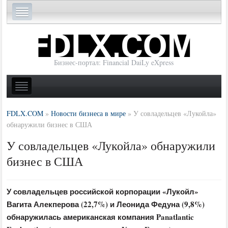
Бизнес-портал: Financial DaiLy eXpress
FDLX.COM
»
Новости бизнеса в мире
»
У совладельцев «Лукойла»
обнаружили бизнес в США
У совладельцев «Лукойла» обнаружили
бизнес в США
У совладельцев российской корпорации «Лукойл»
Вагита Алекперова (22,7%) и Леонида Федуна (9,8%)
обнаружилась американская компания Panatlantic