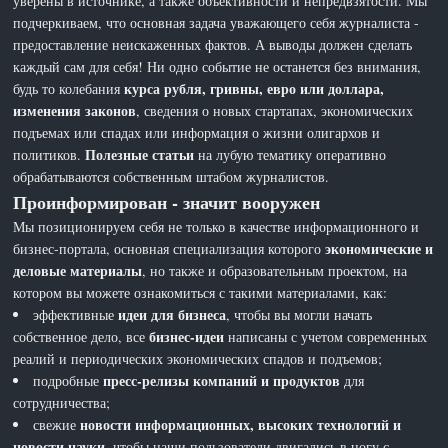
уверены в источнике, а также объективности и непредвзятости. Мы
подчеркиваем, что основная задача уважающего себя журналиста -
предоставление неискаженных фактов. А выводы должен сделать
каждый сам для себя! Ни одно событие не останется без внимания,
курса рубля, гривны, евро или доллара,
будь то колебания
изменения законов
, сведения о новых стартапах, экономических
подъемах или спадах или информация о жизни олигархов и
Полезные статьи
политиков.
на лубую тематику оперативно
обрабатываются собственным штабом журналистов.
Проинформирован - значит вооружен
Мы позиционируем себя не только в качестве информационного и
экономические и
бизнес-портала, основная специализация которого
деловые материалы
, но также и образовательным проектом, на
котором вы можете ознакомиться с такими материалами, как:
идеи для бизнеса
эффективные
, чтобы вы могли начать
бизнес-идеи
собственное дело, все
написаны с учетом современных
реалий и периодических экономических спадов и подъемов;
пресс-релизы компаний и продуктов
подробные
для
сотрудничества;
новости информационных, высоких технологий и
свежие
новости науки
, чтобы наши пользователи двигались в ногу с