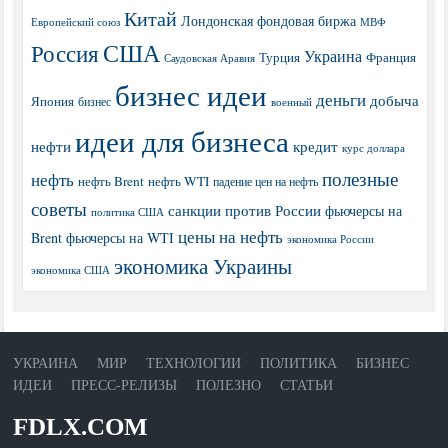
Китай
Лондонская фондовая биржа
МВФ
Европейский союз
США
Россия
Украина
Турция
Франция
Саудовская Аравия
бизнес идеи
деньги
добыча
Япония
бизнес
военный
идеи для бизнеса
нефти
кредит
курс доллара
полезные
нефть
нефть Brent
нефть WTI
падение цен на нефть
советы
санкции против России
фьючерсы на
политика США
цены на нефть
Brent
фьючерсы на WTI
экономика России
экономика Украины
экономика США
УКРАИНА
МИР
ТЕХНОЛОГИИ
ПОЛИТИКА
БИЗНЕС
ИДЕИ
ПРЕСС-РЕЛИЗЫ
ПОЛЕЗНО
СТАТЬИ
FDLX.COM