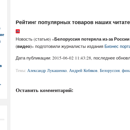
Рейтинг популярных товаров наших читат
в
ние
Белоруссия потеряла из-за Росси
Новость (статью) «
и
(видео)
» подготовили журналисты издания
Бизнес порта
Дата публикации:
2015-06-02 11:43:28
, последнее обновл
в
Темы:
Александр Лукашенко
,
Андрей Кобяков
,
Белоруссия
,
фин
,
Оставить комментарий: