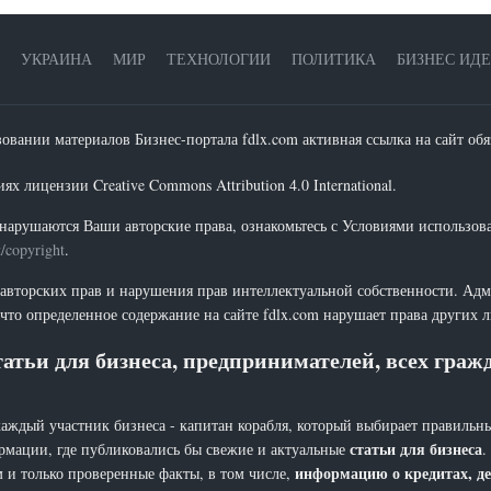
УКРАИНА
МИР
ТЕХНОЛОГИИ
ПОЛИТИКА
БИЗНЕС ИД
зовании материалов Бизнес-портала fdlx.com активная ссылка на сайт обя
х лицензии Creative Commons Attribution 4.0 International.
нарушаются Ваши авторские права, ознакомьтесь с Условиями использов
t/copyright
.
 авторских прав и нарушения прав интеллектуальной собственности. Адм
что определенное содержание на сайте fdlx.com нарушает права других 
атьи для бизнеса, предпринимателей, всех гра
каждый участник бизнеса - капитан корабля, который выбирает правильны
статьи для бизнеса
рмации, где публиковались бы свежие и актуальные
.
информацию о кредитах, де
 и только проверенные факты, в том числе,