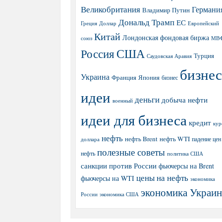
Великобритания
Германи
Владимир Путин
Дональд Трамп
ЕС
Греция
Доллар
Европейский
Китай
Лондонская фондовая биржа
МВ
союз
США
Россия
Турция
Саудовская Аравия
бизнес
Украина
Япония
Франция
бизнес
идеи
деньги
добыча нефти
военный
идеи для бизнеса
кредит
кур
нефть
нефть Brent
нефть WTI
доллара
падение цен
полезные советы
нефть
политика США
санкции против России
фьючерсы на Brent
цены на нефть
фьючерсы на WTI
экономика
экономика Украи
экономика США
России