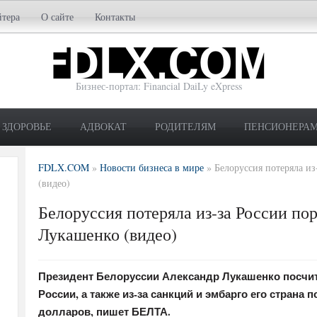
йтера
О сайте
Контакты
Бизнес-портал: Financial DaiLy eXpress
ЗДОРОВЬЕ
АДВОКАТ
РОДИТЕЛЯМ
ПЕНСИОНЕРА
FDLX.COM
»
Новости бизнеса в мире
»
Белоруссия потеряла из
(видео)
Белоруссия потеряла из-за России пор
Лукашенко (видео)
Президент Белоруссии Александр Лукашенко посчит
России, а также из-за санкций и эмбарго его страна
долларов, пишет БЕЛТА.