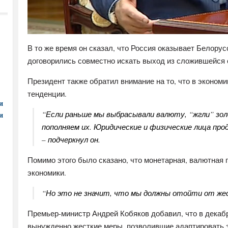
В то же время он сказал, что Россия оказывает Белору
договорились совместно искать выход из сложившейся 
Президент также обратил внимание на то, что в эконом
тенденции.
и
“Если раньше мы выбрасывали валюту, “жгли” зо
и
пополняем их. Юридические и физические лица пр
– подчеркнул он.
Помимо этого было сказано, что монетарная, валютная
экономики.
“Но это не значит, что мы должны отойти от жест
Премьер-министр Андрей Кобяков добавил, что в декаб
вынужденно жесткие меры, позволившие адаптировать 