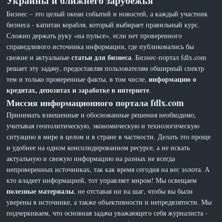
Украины и ближнего зарубежья
Бизнес – это целый океан событий и новостей, а каждый участник
бизнеса - капитан корабля, который выбирает правильный курс.
Сложно держать руку «на пульсе», если нет проверенного
справедливого источника информации, где публиковались бы
статьи для бизнеса
свежие и актуальные
. Бизнес-портал fdlx.com
решает эту задачу, предоставляя пользователям обширный спектр
информацию о
тем и только проверенные факты, в том числе,
кредитах, депозитах и заработке в интернете
.
Миссия информационного портала fdlx.com
Принимать взвешенные и обоснованные решения необходимо,
учитывая геополитическую, экономическую и технологическую
ситуацию в мире в целом и в стране в частности. Делать это проще
и удобнее на одном консолидированном ресурсе, а не искать
актуальную и свежую информацию на разных не всегда
непроверенных источниках, так как время сегодня на вес золота. А
кто владеет информацией, тот управляет миром! Мы освещаем
полезные материалы
, не отставая ни на шаг, чтобы вы были
уверены в источнике, а также объективности и непредвзятости. Мы
подчеркиваем, что основная задача уважающего себя журналиста -