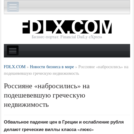
Бизнес-портал: Financial DaiLy eXpress
FDLX.COM
»
Новости бизнеса в мире
»
Россияне «набросились» на
подешевевшую греческую недвижимость
Россияне «набросились» на
подешевевшую греческую
недвижимость
Обвальное падение цен в Греции и ослабление рубля
делают греческие виллы класса «люкс»