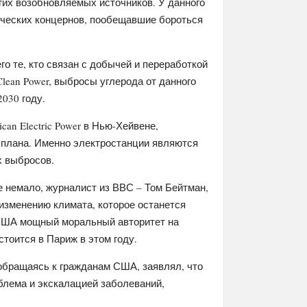
угих возобновляемых источников. У данного
ических концернов, пообещавшие бороться
го те, кто связан с добычей и переработкой
lean Power, выбросы углерода от данного
2030 году.
an Electric Power в Нью-Хейвене,
м плана. Именно электростанции являются
х выбросов.
е немало, журналист из ВВС – Том Бейтман,
 изменению климата, которое останется
 США мощный моральный авторитет на
тоится в Париж в этом году.
обращаясь к гражданам США, заявлял, что
блема и экскалацией заболеваний,