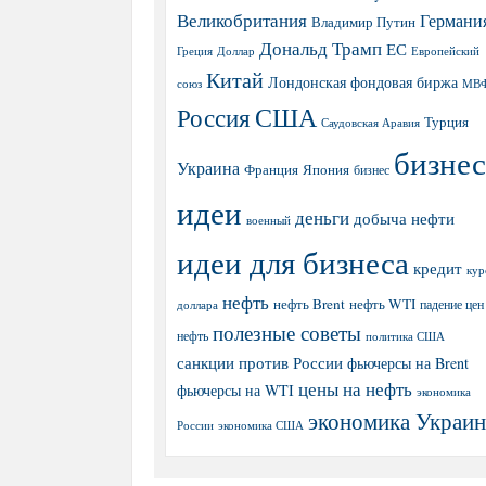
Великобритания
Германи
Владимир Путин
Дональд Трамп
ЕС
Греция
Доллар
Европейский
Китай
Лондонская фондовая биржа
МВ
союз
США
Россия
Турция
Саудовская Аравия
бизнес
Украина
Япония
Франция
бизнес
идеи
деньги
добыча нефти
военный
идеи для бизнеса
кредит
кур
нефть
нефть Brent
нефть WTI
доллара
падение цен
полезные советы
нефть
политика США
санкции против России
фьючерсы на Brent
цены на нефть
фьючерсы на WTI
экономика
экономика Украи
экономика США
России