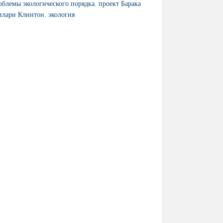
облемы экологического порядка
,
проект Барака
илари Клинтон
,
экология