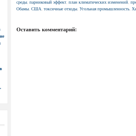
среды
,
парниковый эффект
,
план климатических изменений
,
пр
Обамы
,
США
,
токсичные отходы
,
Угольная промышленность
,
Х
Оставить комментарий:
в
ние
и
в
,