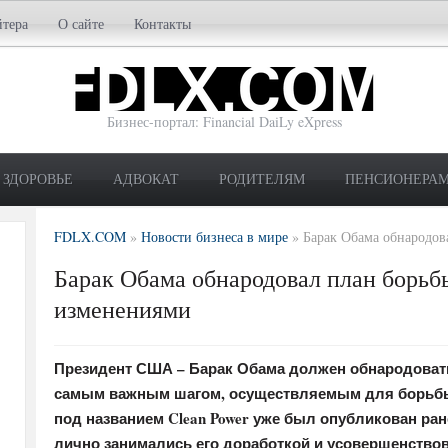
йтера
О сайте
Контакты
Бизнес-портал: Financial DaiLy eXpress
ЗДОРОВЬЕ
АДВОКАТ
РОДИТЕЛЯМ
ПЕНСИОНЕРА
FDLX.COM
»
Новости бизнеса в мире
»
Барак Обама обнародов
Барак Обама обнародовал план борьб
изменениями
Президент США – Барак Обама должен обнародовать
самым важным шагом, осуществляемым для борьбы
под названием Clean Power уже был опубликован ран
лично занимались его доработкой и усовершенство