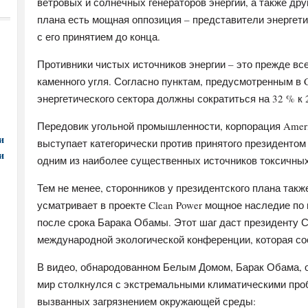
ветровых и солнечных генераторов энергии, а также др
плана есть мощная оппозиция – представители энергет
с его принятием до конца.
Противники чистых источников энергии – это прежде все
каменного угля. Согласно пунктам, предусмотренным в C
энергетического сектора должны сократиться на 32 % к 
Передовик угольной промышленности, корпорация Americ
и
выступает категорически против принятого президенто
и
одним из наиболее существенных источников токсичны
Тем не менее, сторонников у президентского плана такж
усматривает в проекте Clean Power мощное наследие по
после срока Барака Обамы. Этот шаг даст президенту
международной экологической конференции, которая сос
В видео, обнародованном Белым Домом, Барак Обама, 
мир столкнулся с экстремальными климатическими про
вызванных загрязнением окружающей среды: