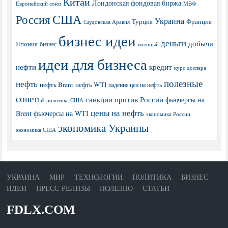
Китай
Лондонская фондовая биржа
МВФ
Европейский союз
США
Россия
Украина
Турция
Франция
Саудовская Аравия
бизнес идеи
деньги
добыча
Япония
бизнес
военный
идеи для бизнеса
нефти
кредит
курс доллара
полезные
нефть
нефть Brent
нефть WTI
падение цен на нефть
советы
санкции против России
фьючерсы на
политика США
цены на нефть
Brent
фьючерсы на WTI
экономика России
экономика Украины
экономика США
УКРАИНА
МИР
ТЕХНОЛОГИИ
ПОЛИТИКА
БИЗНЕС
ИДЕИ
ПРЕСС-РЕЛИЗЫ
ПОЛЕЗНО
СТАТЬИ
FDLX.COM