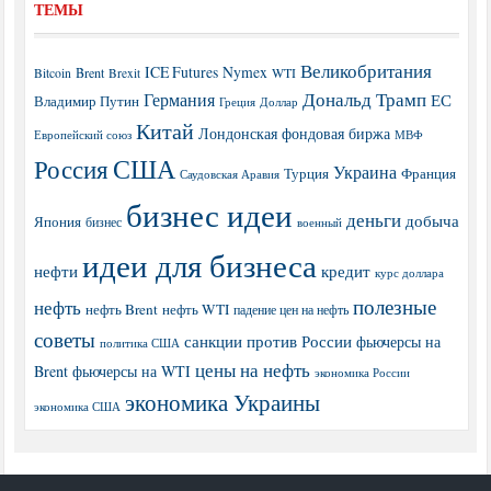
ТЕМЫ
Великобритания
ICE Futures
Nymex
Brent
WTI
Bitcoin
Brexit
Дональд Трамп
Германия
ЕС
Владимир Путин
Греция
Доллар
Китай
Лондонская фондовая биржа
МВФ
Европейский союз
США
Россия
Украина
Турция
Франция
Саудовская Аравия
бизнес идеи
деньги
добыча
Япония
бизнес
военный
идеи для бизнеса
нефти
кредит
курс доллара
полезные
нефть
нефть Brent
нефть WTI
падение цен на нефть
советы
санкции против России
фьючерсы на
политика США
цены на нефть
Brent
фьючерсы на WTI
экономика России
экономика Украины
экономика США