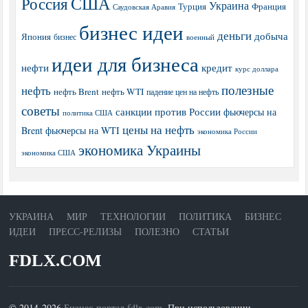
США
Россия
Украина
Турция
Франция
Саудовская Аравия
бизнес идеи
деньги
добыча
Япония
бизнес
военный
идеи для бизнеса
нефти
кредит
курс доллара
полезные
нефть
нефть Brent
нефть WTI
падение цен на нефть
советы
санкции против России
фьючерсы на
политика США
цены на нефть
Brent
фьючерсы на WTI
экономика России
экономика Украины
экономика США
УКРАИНА
МИР
ТЕХНОЛОГИИ
ПОЛИТИКА
БИЗНЕС
ИДЕИ
ПРЕСС-РЕЛИЗЫ
ПОЛЕЗНО
СТАТЬИ
FDLX.COM
© 2014-2026
Бизнес-портал fdlx.com
. При использовании