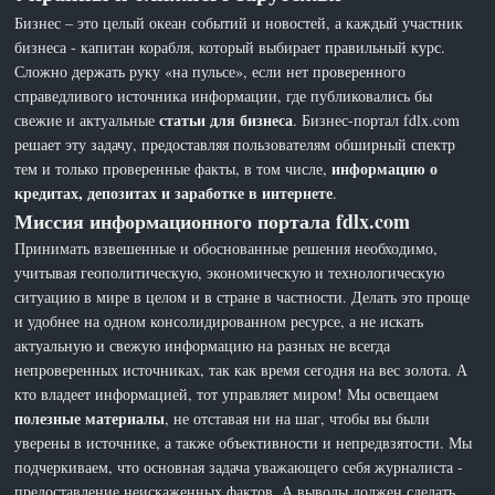
Бизнес – это целый океан событий и новостей, а каждый участник
бизнеса - капитан корабля, который выбирает правильный курс.
Сложно держать руку «на пульсе», если нет проверенного
справедливого источника информации, где публиковались бы
статьи для бизнеса
свежие и актуальные
. Бизнес-портал fdlx.com
решает эту задачу, предоставляя пользователям обширный спектр
информацию о
тем и только проверенные факты, в том числе,
кредитах, депозитах и заработке в интернете
.
Миссия информационного портала fdlx.com
Принимать взвешенные и обоснованные решения необходимо,
учитывая геополитическую, экономическую и технологическую
ситуацию в мире в целом и в стране в частности. Делать это проще
и удобнее на одном консолидированном ресурсе, а не искать
актуальную и свежую информацию на разных не всегда
непроверенных источниках, так как время сегодня на вес золота. А
кто владеет информацией, тот управляет миром! Мы освещаем
полезные материалы
, не отставая ни на шаг, чтобы вы были
уверены в источнике, а также объективности и непредвзятости. Мы
подчеркиваем, что основная задача уважающего себя журналиста -
предоставление неискаженных фактов. А выводы должен сделать