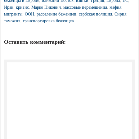
беженцы в Европе
,
Ближний Восток
,
взятки
,
Греция
,
Европа
,
ЕС
,
Ирак
,
кризис
,
Марко Никович
,
массовые перемещения
,
мафия
,
мигранты
,
ООН
,
расселение беженцев
,
сербская полиция
,
Сирия
,
таможня
,
транспортировка беженцев
Оставить комментарий: