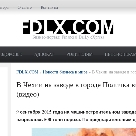
йтера
О сайте
Контакты
Бизнес-портал: Financial DaiLy eXpress
ЗДОРОВЬЕ
АДВОКАТ
РОДИТЕЛЯМ
ПЕНСИОНЕРА
FDLX.COM
»
Новости бизнеса в мире
»
В Чехии на заводе в го
В Чехии на заводе в городе Поличка в
(видео)
9 сентября 2015 года на машиностроительном завод
взорвалось 500 тонн пороха. По предварительным д