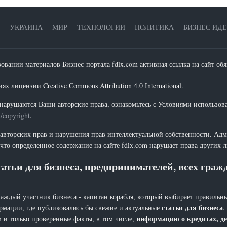
УКРАИНА
МИР
ТЕХНОЛОГИИ
ПОЛИТИКА
БИЗНЕС ИД
зовании материалов Бизнес-портала fdlx.com активная ссылка на сайт обя
х лицензии Creative Commons Attribution 4.0 International.
нарушаются Ваши авторские права, ознакомьтесь с Условиями использов
t/copyright
.
 авторских прав и нарушения прав интеллектуальной собственности. Адм
что определенное содержание на сайте fdlx.com нарушает права других 
атьи для бизнеса, предпринимателей, всех гра
каждый участник бизнеса - капитан корабля, который выбирает правильны
статьи для бизнеса
рмации, где публиковались бы свежие и актуальные
.
информацию о кредитах, де
 и только проверенные факты, в том числе,