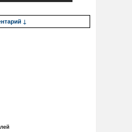
ентарий ↓
елей