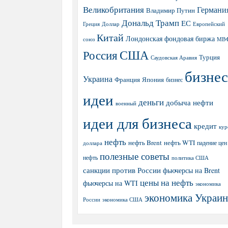
Великобритания
Германи
Владимир Путин
Дональд Трамп
ЕС
Греция
Доллар
Европейский
Китай
Лондонская фондовая биржа
МВ
союз
США
Россия
Турция
Саудовская Аравия
бизнес
Украина
Япония
Франция
бизнес
идеи
деньги
добыча нефти
военный
идеи для бизнеса
кредит
кур
нефть
нефть Brent
нефть WTI
доллара
падение цен
полезные советы
нефть
политика США
санкции против России
фьючерсы на Brent
цены на нефть
фьючерсы на WTI
экономика
экономика Украи
экономика США
России