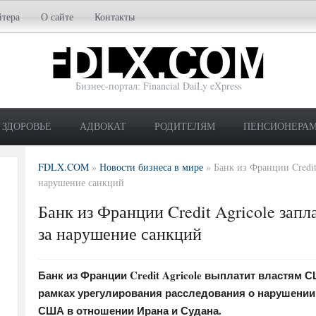
йтера
О сайте
Контакты
Бизнес-портал: Financial DaiLy eXpress
ЗДОРОВЬЕ
АДВОКАТ
РОДИТЕЛЯМ
ПЕНСИОНЕРА
FDLX.COM
»
Новости бизнеса в мире
»
Банк из Франции Credit
нарушение санкций
Банк из Франции Credit Agricole зап
за нарушение санкций
Банк из Франции Credit Agricole выплатит властям
рамках урегулирования расследования о нарушении
США в отношении Ирана и Судана.