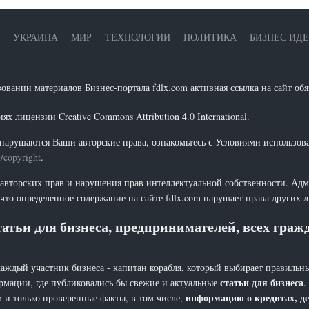
УКРАИНА
МИР
ТЕХНОЛОГИИ
ПОЛИТИКА
БИЗНЕС ИД
зовании материалов Бизнес-портала fdlx.com активная ссылка на сайт обя
х лицензии Creative Commons Attribution 4.0 International.
нарушаются Ваши авторские права, ознакомьтесь с Условиями использов
t/copyright
.
 авторских прав и нарушения прав интеллектуальной собственности. Адм
что определенное содержание на сайте fdlx.com нарушает права других 
атьи для бизнеса, предпринимателей, всех гра
каждый участник бизнеса - капитан корабля, который выбирает правильны
статьи для бизнеса
рмации, где публиковались бы свежие и актуальные
.
информацию о кредитах, де
 и только проверенные факты, в том числе,