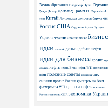
Великобритания
Германи
Владимир Путин
Дональд Трамп
ЕС
Греция
Доллар
Европейский
Китай
Лондонская фондовая биржа
МВ
союз
США
Россия
Турция
Саудовская Аравия
бизнес
Украина
Япония
Франция
бизнес
идеи
деньги
добыча нефти
военный
идеи для бизнеса
кредит
кур
нефть
нефть Brent
нефть WTI
доллара
падение цен
полезные советы
нефть
политика США
санкции против России
фьючерсы на Brent
цены на нефть
фьючерсы на WTI
экономика
экономика Украи
экономика США
России