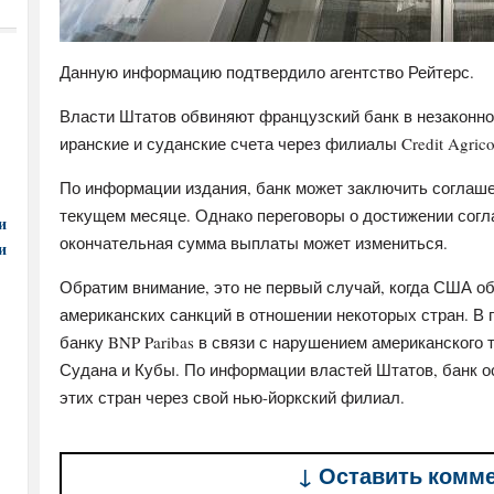
Данную информацию подтвердило агентство Рейтерс.
Власти Штатов обвиняют французский банк в незаконн
иранские и суданские счета через филиалы Credit Agric
По информации издания, банк может заключить соглаш
текущем месяце. Однако переговоры о достижении сог
и
окончательная сумма выплаты может измениться.
и
Обратим внимание, это не первый случай, когда США о
американских санкций в отношении некоторых стран. 
банку BNP Paribas в связи с нарушением американского 
Судана и Кубы. По информации властей Штатов, банк 
этих стран через свой нью-йоркский филиал.
↓ Оставить комм