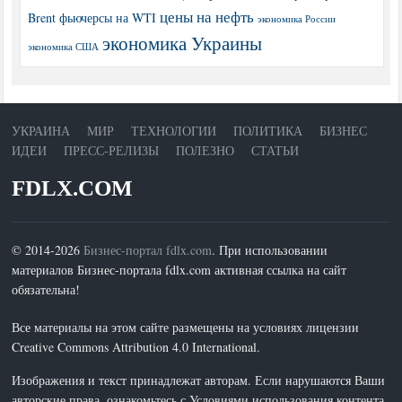
цены на нефть
Brent
фьючерсы на WTI
экономика России
экономика Украины
экономика США
УКРАИНА
МИР
ТЕХНОЛОГИИ
ПОЛИТИКА
БИЗНЕС
ИДЕИ
ПРЕСС-РЕЛИЗЫ
ПОЛЕЗНО
СТАТЬИ
FDLX.COM
© 2014-2026
Бизнес-портал fdlx.com
. При использовании
материалов Бизнес-портала fdlx.com активная ссылка на сайт
обязательна!
Все материалы на этом сайте размещены на условиях лицензии
Creative Commons Attribution 4.0 International.
Изображения и текст принадлежат авторам. Если нарушаются Ваши
авторские права, ознакомьтесь с Условиями использования контента