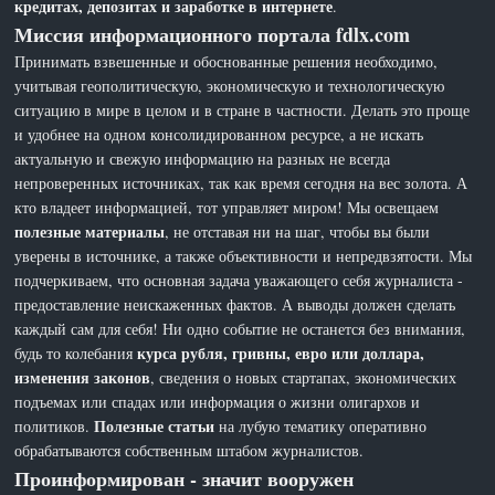
кредитах, депозитах и заработке в интернете
.
Миссия информационного портала fdlx.com
Принимать взвешенные и обоснованные решения необходимо,
учитывая геополитическую, экономическую и технологическую
ситуацию в мире в целом и в стране в частности. Делать это проще
и удобнее на одном консолидированном ресурсе, а не искать
актуальную и свежую информацию на разных не всегда
непроверенных источниках, так как время сегодня на вес золота. А
кто владеет информацией, тот управляет миром! Мы освещаем
полезные материалы
, не отставая ни на шаг, чтобы вы были
уверены в источнике, а также объективности и непредвзятости. Мы
подчеркиваем, что основная задача уважающего себя журналиста -
предоставление неискаженных фактов. А выводы должен сделать
каждый сам для себя! Ни одно событие не останется без внимания,
курса рубля, гривны, евро или доллара,
будь то колебания
изменения законов
, сведения о новых стартапах, экономических
подъемах или спадах или информация о жизни олигархов и
Полезные статьи
политиков.
на лубую тематику оперативно
обрабатываются собственным штабом журналистов.
Проинформирован - значит вооружен