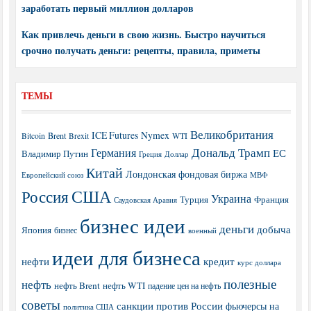
заработать первый миллион долларов
Как привлечь деньги в свою жизнь. Быстро научиться
срочно получать деньги: рецепты, правила, приметы
ТЕМЫ
Великобритания
ICE Futures
Nymex
Brent
WTI
Bitcoin
Brexit
Дональд Трамп
Германия
ЕС
Владимир Путин
Греция
Доллар
Китай
Лондонская фондовая биржа
МВФ
Европейский союз
США
Россия
Украина
Турция
Франция
Саудовская Аравия
бизнес идеи
деньги
добыча
Япония
бизнес
военный
идеи для бизнеса
нефти
кредит
курс доллара
полезные
нефть
нефть Brent
нефть WTI
падение цен на нефть
советы
санкции против России
фьючерсы на
политика США