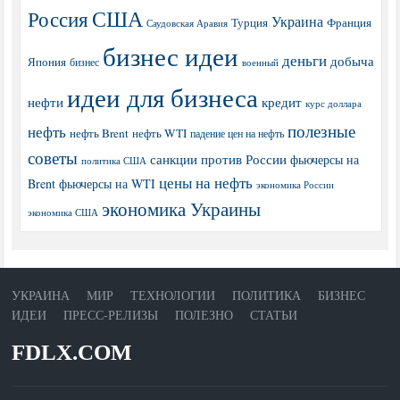
США
Россия
Украина
Турция
Франция
Саудовская Аравия
бизнес идеи
деньги
добыча
Япония
бизнес
военный
идеи для бизнеса
нефти
кредит
курс доллара
полезные
нефть
нефть Brent
нефть WTI
падение цен на нефть
советы
санкции против России
фьючерсы на
политика США
цены на нефть
Brent
фьючерсы на WTI
экономика России
экономика Украины
экономика США
УКРАИНА
МИР
ТЕХНОЛОГИИ
ПОЛИТИКА
БИЗНЕС
ИДЕИ
ПРЕСС-РЕЛИЗЫ
ПОЛЕЗНО
СТАТЬИ
FDLX.COM