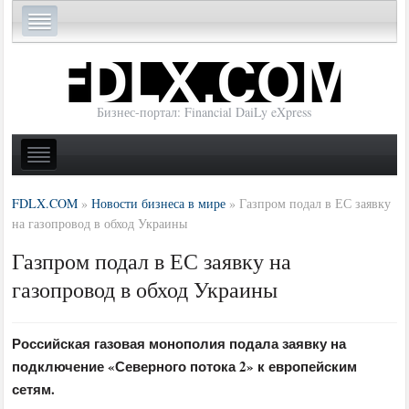
Бизнес-портал: Financial DaiLy eXpress
FDLX.COM
»
Новости бизнеса в мире
»
Газпром подал в ЕС заявку
на газопровод в обход Украины
Газпром подал в ЕС заявку на
газопровод в обход Украины
Российская газовая монополия подала заявку на
подключение «Северного потока 2» к европейским
сетям.