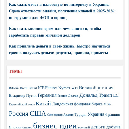
Как сдать отчет в налоговую по интернету в Украине.
Сдача отчетности онлайн, получение ключей в 2025-2026:
инструкция для ФОП и юрлиц
Как стать миллионером или чем заняться, чтобы
заработать первый миллион долларов
Как привлечь деньги в свою жизнь. Быстро научиться
срочно получать деньги: рецепты, правила, приметы
ТЕМЫ
Великобритания
ICE Futures
Nymex
Brent
WTI
Bitcoin
Brexit
Дональд Трамп
Германия
ЕС
Владимир Путин
Греция
Доллар
Китай
Лондонская фондовая биржа
МВФ
Европейский союз
США
Россия
Украина
Турция
Франция
Саудовская Аравия
бизнес идеи
деньги
добыча
Япония
бизнес
военный