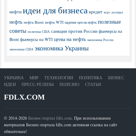
идеи для бизнеса
нефти
кредит
курс доллара
полезные
нефть
нефть Brent
нефть WTI
падение цен на нефть
советы
санкции против России
фьючерсы на
политика США
цены на нефть
Brent
фьючерсы на WTI
экономика России
экономика Украины
экономика США
УКРАИНА
МИР
ТЕХНОЛОГИИ
ПОЛИТИКА
БИЗНЕС
ИДЕИ
ПРЕСС-РЕЛИЗЫ
ПОЛЕЗНО
СТАТЬИ
FDLX.COM
© 2014-2026
Бизнес-портал fdlx.com
. При использовании
материалов Бизнес-портала fdlx.com активная ссылка на сайт
обязательна!