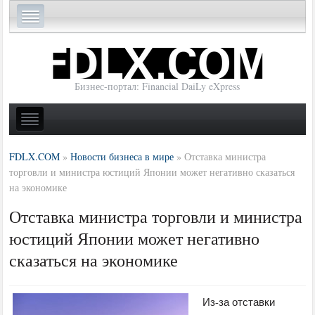
Бизнес-портал: Financial DaiLy eXpress
FDLX.COM
»
Новости бизнеса в мире
»
Отставка министра
торговли и министра юстиций Японии может негативно сказаться
на экономике
Отставка министра торговли и министра
юстиций Японии может негативно
сказаться на экономике
Из-за отставки