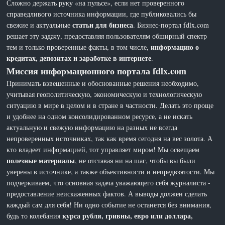
Сложно держать руку «на пульсе», если нет проверенного
справедливого источника информации, где публиковались бы
статьи для бизнеса
свежие и актуальные
. Бизнес-портал fdlx.com
решает эту задачу, предоставляя пользователям обширный спектр
информацию о
тем и только проверенные факты, в том числе,
кредитах, депозитах и заработке в интернете
.
Миссия информационного портала fdlx.com
Принимать взвешенные и обоснованные решения необходимо,
учитывая геополитическую, экономическую и технологическую
ситуацию в мире в целом и в стране в частности. Делать это проще
и удобнее на одном консолидированном ресурсе, а не искать
актуальную и свежую информацию на разных не всегда
непроверенных источниках, так как время сегодня на вес золота. А
кто владеет информацией, тот управляет миром! Мы освещаем
полезные материалы
, не отставая ни на шаг, чтобы вы были
уверены в источнике, а также объективности и непредвзятости. Мы
подчеркиваем, что основная задача уважающего себя журналиста -
предоставление неискаженных фактов. А выводы должен сделать
каждый сам для себя! Ни одно событие не останется без внимания,
курса рубля, гривны, евро или доллара,
будь то колебания