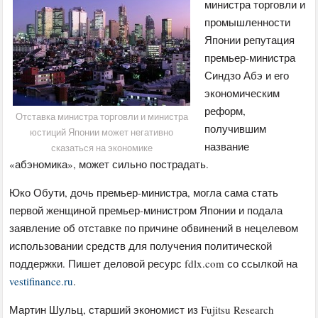
министра торговли и
промышленности
Японии репутация
премьер-министра
Синдзо Абэ и его
экономическим
реформ,
Отставка министра торговли и министра
получившим
юстиций Японии может негативно
название
сказаться на экономике
«абэномика», может сильно пострадать.
Юко Обути, дочь премьер-министра, могла сама стать
первой женщиной премьер-министром Японии и подала
заявление об отставке по причине обвинений в нецелевом
использовании средств для получения политической
поддержки. Пишет деловой ресурс fdlx.com со ссылкой на
vestifinance.ru
.
Мартин Шульц, старший экономист из Fujitsu Research