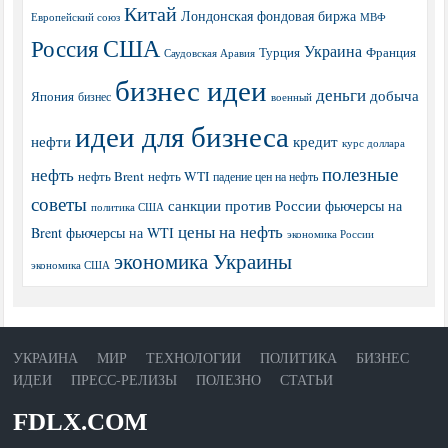
Китай
Лондонская фондовая биржа
МВФ
Европейский союз
США
Россия
Украина
Турция
Франция
Саудовская Аравия
бизнес идеи
деньги
добыча
Япония
бизнес
военный
идеи для бизнеса
нефти
кредит
курс доллара
полезные
нефть
нефть Brent
нефть WTI
падение цен на нефть
советы
санкции против России
фьючерсы на
политика США
цены на нефть
Brent
фьючерсы на WTI
экономика России
экономика Украины
экономика США
УКРАИНА
МИР
ТЕХНОЛОГИИ
ПОЛИТИКА
БИЗНЕС
ИДЕИ
ПРЕСС-РЕЛИЗЫ
ПОЛЕЗНО
СТАТЬИ
FDLX.COM