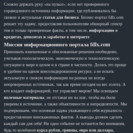
Сложно держать руку «на пульсе», если нет проверенного
справедливого источника информации, где публиковались бы
статьи для бизнеса
свежие и актуальные
. Бизнес-портал fdlx.com
решает эту задачу, предоставляя пользователям обширный спектр
информацию о
тем и только проверенные факты, в том числе,
кредитах, депозитах и заработке в интернете
.
Миссия информационного портала fdlx.com
Принимать взвешенные и обоснованные решения необходимо,
учитывая геополитическую, экономическую и технологическую
ситуацию в мире в целом и в стране в частности. Делать это проще
и удобнее на одном консолидированном ресурсе, а не искать
актуальную и свежую информацию на разных не всегда
непроверенных источниках, так как время сегодня на вес золота. А
кто владеет информацией, тот управляет миром! Мы освещаем
полезные материалы
, не отставая ни на шаг, чтобы вы были
уверены в источнике, а также объективности и непредвзятости. Мы
подчеркиваем, что основная задача уважающего себя журналиста -
предоставление неискаженных фактов. А выводы должен сделать
каждый сам для себя! Ни одно событие не останется без внимания,
курса рубля, гривны, евро или доллара,
будь то колебания