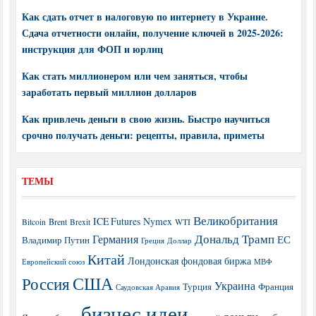
Как сдать отчет в налоговую по интернету в Украине.
Сдача отчетности онлайн, получение ключей в 2025-2026:
инструкция для ФОП и юрлиц
Как стать миллионером или чем заняться, чтобы
заработать первый миллион долларов
Как привлечь деньги в свою жизнь. Быстро научиться
срочно получать деньги: рецепты, правила, приметы
ТЕМЫ
Великобритания
ICE Futures
Nymex
Brent
WTI
Bitcoin
Brexit
Дональд Трамп
Германия
ЕС
Владимир Путин
Греция
Доллар
Китай
Лондонская фондовая биржа
МВФ
Европейский союз
США
Россия
Украина
Турция
Франция
Саудовская Аравия
бизнес идеи