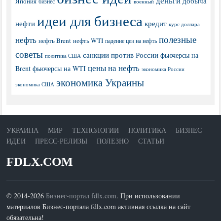
деньги
добыча
Япония
бизнес
военный
идеи для бизнеса
нефти
кредит
курс доллара
полезные
нефть
нефть Brent
нефть WTI
падение цен на нефть
советы
санкции против России
фьючерсы на
политика США
цены на нефть
Brent
фьючерсы на WTI
экономика России
экономика Украины
экономика США
УКРАИНА
МИР
ТЕХНОЛОГИИ
ПОЛИТИКА
БИЗНЕС
ИДЕИ
ПРЕСС-РЕЛИЗЫ
ПОЛЕЗНО
СТАТЬИ
FDLX.COM
© 2014-2026
Бизнес-портал fdlx.com
. При использовании
материалов Бизнес-портала fdlx.com активная ссылка на сайт
обязательна!