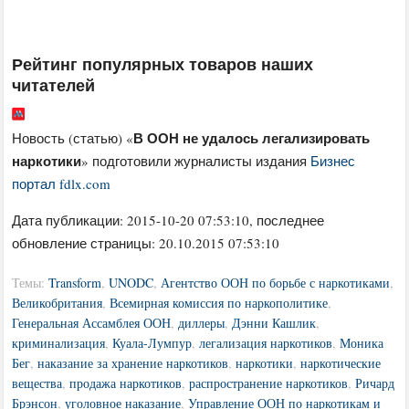
Рейтинг популярных товаров наших
читателей
В ООН не удалось легализировать
Новость (статью) «
наркотики
» подготовили журналисты издания
Бизнес
портал fdlx.com
Дата публикации:
2015-10-20 07:53:10
, последнее
обновление страницы: 20.10.2015 07:53:10
Темы:
Transform
,
UNODC
,
Агентство ООН по борьбе с наркотиками
,
Великобритания
,
Всемирная комиссия по наркополитике
,
Генеральная Ассамблея ООН
,
диллеры
,
Дэнни Кашлик
,
криминализация
,
Куала-Лумпур
,
легализация наркотиков
,
Моника
Бег
,
наказание за хранение наркотиков
,
наркотики
,
наркотические
вещества
,
продажа наркотиков
,
распространение наркотиков
,
Ричард
Брэнсон
,
уголовное наказание
,
Управление ООН по наркотикам и