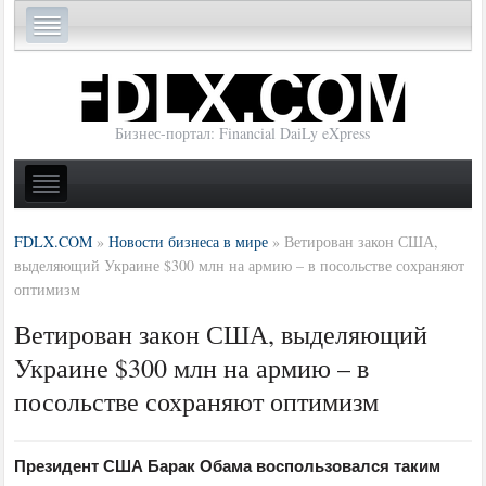
Бизнес-портал: Financial DaiLy eXpress
FDLX.COM
»
Новости бизнеса в мире
»
Ветирован закон США,
выделяющий Украине $300 млн на армию – в посольстве сохраняют
оптимизм
Ветирован закон США, выделяющий
Украине $300 млн на армию – в
посольстве сохраняют оптимизм
Президент США Барак Обама воспользовался таким