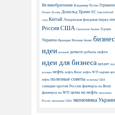
Великобритания
Германи
Владимир Путин
Дональд Трамп
ЕС
Греция
Доллар
Европейский
Китай
Лондонская фондовая биржа
МВ
союз
США
Россия
Турция
Саудовская Аравия
бизнес
Украина
Япония
Франция
бизнес
идеи
деньги
добыча нефти
военный
идеи для бизнеса
кредит
кур
нефть
нефть Brent
нефть WTI
доллара
падение цен
полезные советы
нефть
политика США
санкции против России
фьючерсы на Brent
цены на нефть
фьючерсы на WTI
экономика
экономика Украи
экономика США
России