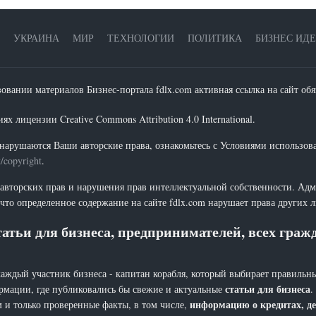
УКРАИНА
МИР
ТЕХНОЛОГИИ
ПОЛИТИКА
БИЗНЕС ИД
зовании материалов Бизнес-портала fdlx.com активная ссылка на сайт обя
х лицензии Creative Commons Attribution 4.0 International.
нарушаются Ваши авторские права, ознакомьтесь с Условиями использов
t/copyright
.
 авторских прав и нарушения прав интеллектуальной собственности. Адм
что определенное содержание на сайте fdlx.com нарушает права других 
атьи для бизнеса, предпринимателей, всех гра
каждый участник бизнеса - капитан корабля, который выбирает правильны
статьи для бизнеса
рмации, где публиковались бы свежие и актуальные
.
информацию о кредитах, де
 и только проверенные факты, в том числе,