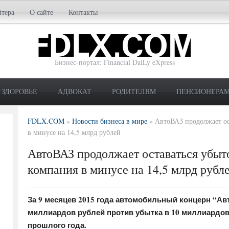
йтера
О сайте
Контакты
Бизнес-портал: Financial DaiLy eXpress
ЗДОРОВЬЕ
АДВОКАТ
РОДИТЕЛЯМ
ПЕНСИОНЕРА
FDLX.COM
»
Новости бизнеса в мире
»
АвтоВАЗ продолжает ост
в минусе на 14,5 млрд рублей
АвтоВАЗ продолжает оставаться убыточ
компания в минусе на 14,5 млрд рубл
За 9 месяцев 2015 года автомобильный концерн “Ав
миллиардов рублей против убытка в 10 миллиардов
прошлого года.