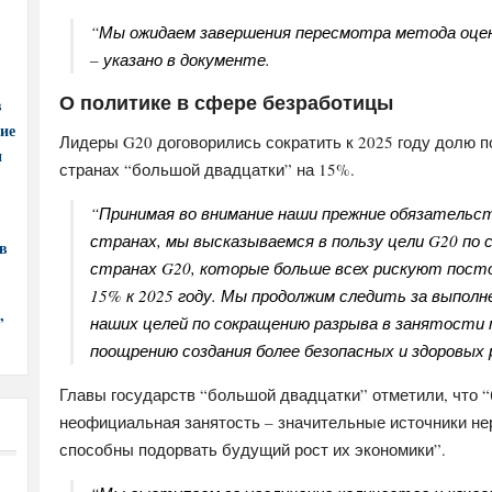
“Мы ожидаем завершения пересмотра метода оцен
– указано в документе.
О политике в сфере безработицы
в
ние
Лидеры G20 договорились сократить к 2025 году долю 
и
странах “большой двадцатки” на 15%.
“Принимая во внимание наши прежние обязательс
странах, мы высказываемся в пользу цели G20 по 
в
странах G20, которые больше всех рискуют посто
15% к 2025 году. Мы продолжим следить за выпол
,
наших целей по сокращению разрыва в занятости
поощрению создания более безопасных и здоровых 
Главы государств “большой двадцатки” отметили, что “
неофициальная занятость – значительные источники нер
способны подорвать будущий рост их экономики”.