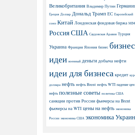
Великобритания
Германи
Владимир Путин
Дональд Трамп
ЕС
Греция
Доллар
Европейский
Китай
Лондонская фондовая биржа
МВ
союз
США
Россия
Турция
Саудовская Аравия
бизнес
Украина
Япония
Франция
бизнес
идеи
деньги
добыча нефти
военный
идеи для бизнеса
кредит
кур
нефть
нефть Brent
нефть WTI
доллара
падение цен
полезные советы
нефть
политика США
санкции против России
фьючерсы на Brent
цены на нефть
фьючерсы на WTI
экономика
экономика Украи
экономика США
России