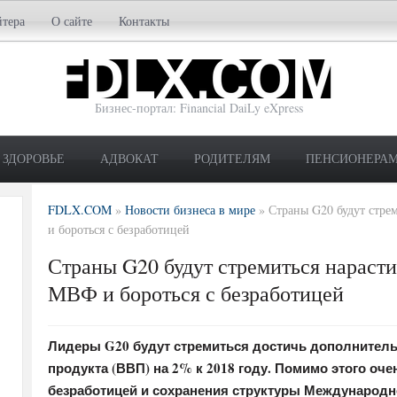
йтера
О сайте
Контакты
Бизнес-портал: Financial DaiLy eXpress
ЗДОРОВЬЕ
АДВОКАТ
РОДИТЕЛЯМ
ПЕНСИОНЕРА
FDLX.COM
»
Новости бизнеса в мире
»
Страны G20 будут стре
и бороться с безработицей
Страны G20 будут стремиться нарасти
МВФ и бороться с безработицей
Лидеры G20 будут стремиться достичь дополнитель
продукта (ВВП) на 2% к 2018 году. Помимо этого оче
безработицей и сохранения структуры Международн