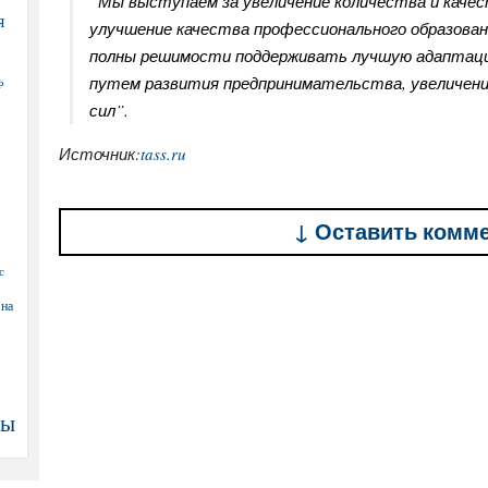
“Мы выступаем за увеличение количества и качес
я
улучшение качества профессионального образован
полны решимости поддерживать лучшую адаптаци
путем развития предпринимательства, увеличени
Ф
сил”.
Источник:
tass.ru
↓ Оставить комм
с
 на
ны