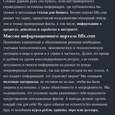
Сложно держать руку «на пульсе», если нет проверенного
справедливого источника информации, где публиковались бы
статьи для бизнеса
свежие и актуальные
. Бизнес-портал fdlx.com
решает эту задачу, предоставляя пользователям обширный спектр
информацию о
тем и только проверенные факты, в том числе,
кредитах, депозитах и заработке в интернете
.
Миссия информационного портала fdlx.com
Принимать взвешенные и обоснованные решения необходимо,
учитывая геополитическую, экономическую и технологическую
ситуацию в мире в целом и в стране в частности. Делать это проще
и удобнее на одном консолидированном ресурсе, а не искать
актуальную и свежую информацию на разных не всегда
непроверенных источниках, так как время сегодня на вес золота. А
кто владеет информацией, тот управляет миром! Мы освещаем
полезные материалы
, не отставая ни на шаг, чтобы вы были
уверены в источнике, а также объективности и непредвзятости. Мы
подчеркиваем, что основная задача уважающего себя журналиста -
предоставление неискаженных фактов. А выводы должен сделать
каждый сам для себя! Ни одно событие не останется без внимания,
курса рубля, гривны, евро или доллара,
будь то колебания