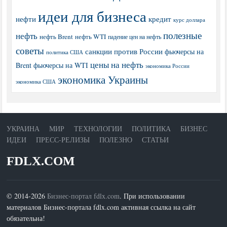
идеи для бизнеса
нефти
кредит
курс доллара
полезные
нефть
нефть Brent
нефть WTI
падение цен на нефть
советы
санкции против России
фьючерсы на
политика США
цены на нефть
Brent
фьючерсы на WTI
экономика России
экономика Украины
экономика США
УКРАИНА
МИР
ТЕХНОЛОГИИ
ПОЛИТИКА
БИЗНЕС
ИДЕИ
ПРЕСС-РЕЛИЗЫ
ПОЛЕЗНО
СТАТЬИ
FDLX.COM
© 2014-2026
Бизнес-портал fdlx.com
. При использовании
материалов Бизнес-портала fdlx.com активная ссылка на сайт
обязательна!