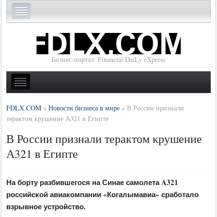
Бизнес-портал: Financial DaiLy eXpress
FDLX.COM
»
Новости бизнеса в мире
»
В России признали
терактом крушение А321 в Египте
В России признали терактом крушение
А321 в Египте
На борту разбившегося на Синае самолета A321
российской авиакомпании «Когалымавиа» сработало
взрывное устройство.