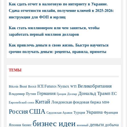
Как сдать отчет в налоговую по интернету в Украине.
Сдача отчетности онлайн, получение ключей в 2025-2026:
инструкция для ФОП и юрлиц
Как стать миллионером или чем заняться, чтобы
заработать первый миллион долларов
Как привлечь деньги в свою жизнь. Быстро научиться
срочно получать деньги: рецепты, правила, приметы
ТЕМЫ
Великобритания
ICE Futures
Nymex
Brent
WTI
Bitcoin
Brexit
Дональд Трамп
Германия
ЕС
Владимир Путин
Греция
Доллар
Китай
Лондонская фондовая биржа
МВФ
Европейский союз
США
Россия
Украина
Турция
Франция
Саудовская Аравия
бизнес идеи
деньги
добыча
Япония
бизнес
военный