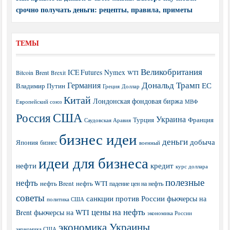
срочно получать деньги: рецепты, правила, приметы
ТЕМЫ
Великобритания
ICE Futures
Nymex
Brent
WTI
Bitcoin
Brexit
Дональд Трамп
Германия
ЕС
Владимир Путин
Греция
Доллар
Китай
Лондонская фондовая биржа
МВФ
Европейский союз
США
Россия
Украина
Турция
Франция
Саудовская Аравия
бизнес идеи
деньги
добыча
Япония
бизнес
военный
идеи для бизнеса
нефти
кредит
курс доллара
полезные
нефть
нефть Brent
нефть WTI
падение цен на нефть
советы
санкции против России
фьючерсы на
политика США
цены на нефть
Brent
фьючерсы на WTI
экономика России
экономика Украины
экономика США