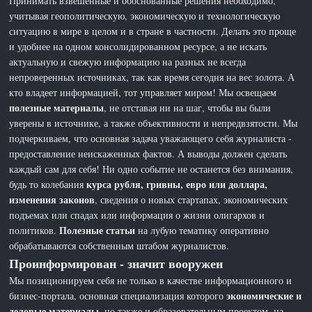
Принимать взвешенные и обоснованные решения необходимо,
учитывая геополитическую, экономическую и технологическую
ситуацию в мире в целом и в стране в частности. Делать это проще
и удобнее на одном консолидированном ресурсе, а не искать
актуальную и свежую информацию на разных не всегда
непроверенных источниках, так как время сегодня на вес золота. А
кто владеет информацией, тот управляет миром! Мы освещаем
полезные материалы
, не отставая ни на шаг, чтобы вы были
уверены в источнике, а также объективности и непредвзятости. Мы
подчеркиваем, что основная задача уважающего себя журналиста -
предоставление неискаженных фактов. А выводы должен сделать
каждый сам для себя! Ни одно событие не останется без внимания,
курса рубля, гривны, евро или доллара,
будь то колебания
изменения законов
, сведения о новых стартапах, экономических
подъемах или спадах или информация о жизни олигархов и
Полезные статьи
политиков.
на лубую тематику оперативно
обрабатываются собственным штабом журналистов.
Проинформирован - значит вооружен
Мы позиционируем себя не только в качестве информационного и
экономические и
бизнес-портала, основная специализация которого
деловые материалы
, но также и образовательным проектом, на