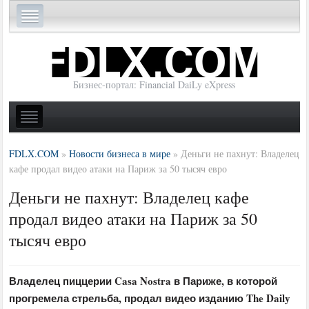
Бизнес-портал: Financial DaiLy eXpress
FDLX.COM
»
Новости бизнеса в мире
»
Деньги не пахнут: Владелец
кафе продал видео атаки на Париж за 50 тысяч евро
Деньги не пахнут: Владелец кафе
продал видео атаки на Париж за 50
тысяч евро
Владелец пиццерии Casa Nostra в Париже, в которой
прогремела стрельба, продал видео изданию The Daily