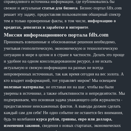
справедливого источника информации, где публиковались бы
статьи для бизнеса
свежие и актуальные
. Бизнес-портал fdlx.com
решает эту задачу, предоставляя пользователям обширный спектр
информацию о
тем и только проверенные факты, в том числе,
кредитах, депозитах и заработке в интернете
.
Миссия информационного портала fdlx.com
Принимать взвешенные и обоснованные решения необходимо,
учитывая геополитическую, экономическую и технологическую
ситуацию в мире в целом и в стране в частности. Делать это проще
и удобнее на одном консолидированном ресурсе, а не искать
актуальную и свежую информацию на разных не всегда
непроверенных источниках, так как время сегодня на вес золота. А
кто владеет информацией, тот управляет миром! Мы освещаем
полезные материалы
, не отставая ни на шаг, чтобы вы были
уверены в источнике, а также объективности и непредвзятости. Мы
подчеркиваем, что основная задача уважающего себя журналиста -
предоставление неискаженных фактов. А выводы должен сделать
каждый сам для себя! Ни одно событие не останется без внимания,
курса рубля, гривны, евро или доллара,
будь то колебания
изменения законов
, сведения о новых стартапах, экономических