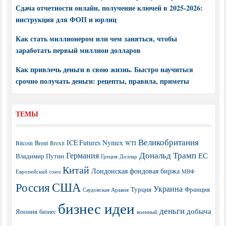
Сдача отчетности онлайн, получение ключей в 2025-2026:
инструкция для ФОП и юрлиц
Как стать миллионером или чем заняться, чтобы
заработать первый миллион долларов
Как привлечь деньги в свою жизнь. Быстро научиться
срочно получать деньги: рецепты, правила, приметы
ТЕМЫ
Великобритания
ICE Futures
Nymex
Brent
WTI
Bitcoin
Brexit
Дональд Трамп
Германия
ЕС
Владимир Путин
Греция
Доллар
Китай
Лондонская фондовая биржа
МВФ
Европейский союз
США
Россия
Украина
Турция
Франция
Саудовская Аравия
бизнес идеи
деньги
добыча
Япония
бизнес
военный