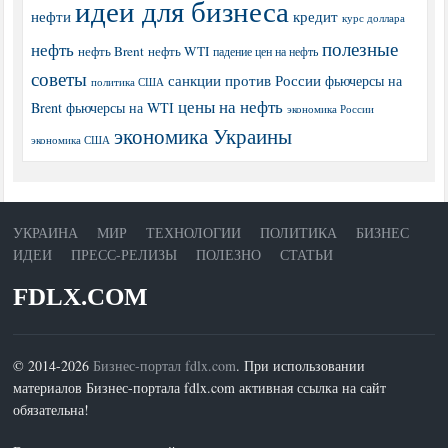
идеи для бизнеса
нефти
кредит
курс доллара
полезные
нефть
нефть Brent
нефть WTI
падение цен на нефть
советы
санкции против России
фьючерсы на
политика США
цены на нефть
Brent
фьючерсы на WTI
экономика России
экономика Украины
экономика США
УКРАИНА
МИР
ТЕХНОЛОГИИ
ПОЛИТИКА
БИЗНЕС
ИДЕИ
ПРЕСС-РЕЛИЗЫ
ПОЛЕЗНО
СТАТЬИ
FDLX.COM
© 2014-2026
Бизнес-портал fdlx.com
. При использовании
материалов Бизнес-портала fdlx.com активная ссылка на сайт
обязательна!