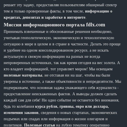
решает эту задачу, предоставляя пользователям обширный спектр
информацию о
тем и только проверенные факты, в том числе,
кредитах, депозитах и заработке в интернете
.
Миссия информационного портала fdlx.com
Принимать взвешенные и обоснованные решения необходимо,
учитывая геополитическую, экономическую и технологическую
ситуацию в мире в целом и в стране в частности. Делать это проще
и удобнее на одном консолидированном ресурсе, а не искать
актуальную и свежую информацию на разных не всегда
непроверенных источниках, так как время сегодня на вес золота. А
кто владеет информацией, тот управляет миром! Мы освещаем
полезные материалы
, не отставая ни на шаг, чтобы вы были
уверены в источнике, а также объективности и непредвзятости. Мы
подчеркиваем, что основная задача уважающего себя журналиста -
предоставление неискаженных фактов. А выводы должен сделать
каждый сам для себя! Ни одно событие не останется без внимания,
курса рубля, гривны, евро или доллара,
будь то колебания
изменения законов
, сведения о новых стартапах, экономических
подъемах или спадах или информация о жизни олигархов и
Полезные статьи
политиков.
на лубую тематику оперативно