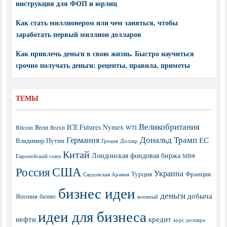
инструкция для ФОП и юрлиц
Как стать миллионером или чем заняться, чтобы
заработать первый миллион долларов
Как привлечь деньги в свою жизнь. Быстро научиться
срочно получать деньги: рецепты, правила, приметы
ТЕМЫ
Великобритания
ICE Futures
Nymex
Brent
WTI
Bitcoin
Brexit
Дональд Трамп
Германия
ЕС
Владимир Путин
Греция
Доллар
Китай
Лондонская фондовая биржа
МВФ
Европейский союз
США
Россия
Украина
Турция
Франция
Саудовская Аравия
бизнес идеи
деньги
добыча
Япония
бизнес
военный
идеи для бизнеса
нефти
кредит
курс доллара