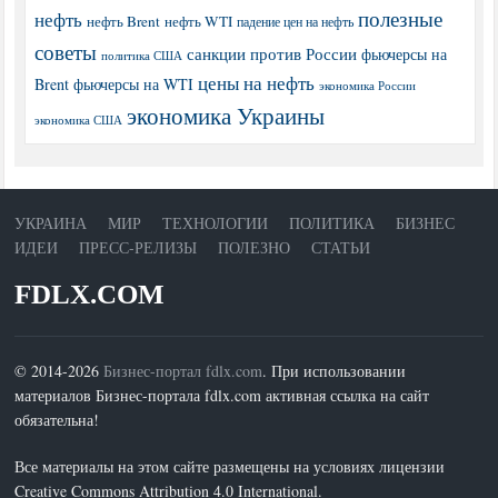
полезные
нефть
нефть Brent
нефть WTI
падение цен на нефть
советы
санкции против России
фьючерсы на
политика США
цены на нефть
Brent
фьючерсы на WTI
экономика России
экономика Украины
экономика США
УКРАИНА
МИР
ТЕХНОЛОГИИ
ПОЛИТИКА
БИЗНЕС
ИДЕИ
ПРЕСС-РЕЛИЗЫ
ПОЛЕЗНО
СТАТЬИ
FDLX.COM
© 2014-2026
Бизнес-портал fdlx.com
. При использовании
материалов Бизнес-портала fdlx.com активная ссылка на сайт
обязательна!
Все материалы на этом сайте размещены на условиях лицензии
Creative Commons Attribution 4.0 International.