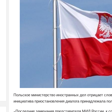
Польское министерство иностранных дел отрицает слова
инициатива приостановления диалога принадлежала по
«Последние замечания представителя МИД России, к с