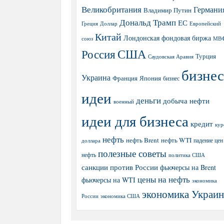
Великобритания
Германи
Владимир Путин
Дональд Трамп
ЕС
Греция
Доллар
Европейский
Китай
Лондонская фондовая биржа
МВ
союз
США
Россия
Турция
Саудовская Аравия
бизнес
Украина
Япония
Франция
бизнес
идеи
деньги
добыча нефти
военный
идеи для бизнеса
кредит
кур
нефть
нефть Brent
нефть WTI
доллара
падение цен
полезные советы
нефть
политика США
санкции против России
фьючерсы на Brent
цены на нефть
фьючерсы на WTI
экономика
экономика Украи
экономика США
России