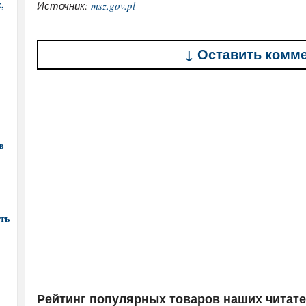
,
Источник:
msz.gov.pl
↓ Оставить комм
в
ть
Рейтинг популярных товаров наших читат