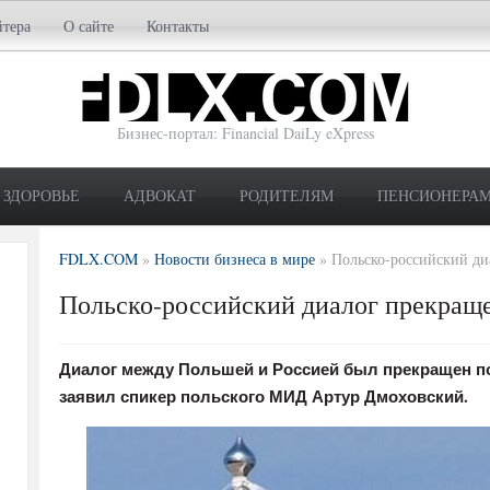
йтера
О сайте
Контакты
Бизнес-портал: Financial DaiLy eXpress
ЗДОРОВЬЕ
АДВОКАТ
РОДИТЕЛЯМ
ПЕНСИОНЕРА
FDLX.COM
»
Новости бизнеса в мире
»
Польско-российский ди
Польско-российский диалог прекращ
Диалог между Польшей и Россией был прекращен по
заявил спикер польского МИД Артур Дмоховский.