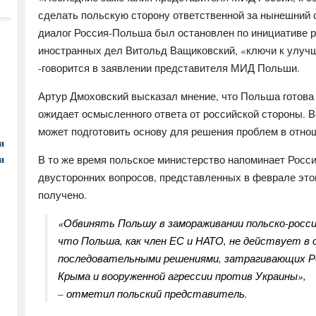
сделать польскую сторону ответственной за нынешний 
диалог Россия-Польша был остановлен по инициативе ро
иностранных дел Витольд Ващиковский, «ключи к улуч
-говорится в заявлении представителя МИД Польши.
Артур Дмоховский высказал мнение, что Польша готова
ожидает осмысленного ответа от российской стороны. 
может подготовить основу для решения проблем в отно
и
и
В то же время польское министерство напоминает Росси
двусторонних вопросов, представленных в феврале этого
получено.
«Обвинять Польшу в замораживании польско-росс
что Польша, как член ЕС и НАТО, не действует в 
последовательными решениями, затрагивающих Ро
Крыма и вооруженной агрессии против Украины»,
– отметил польский представитель.