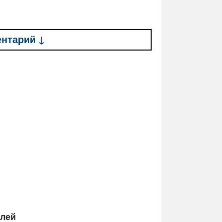
ентарий ↓
елей