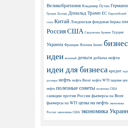
Великобритания
Германи
Владимир Путин
Дональд Трамп
ЕС
Греция
Доллар
Европейский
Китай
Лондонская фондовая биржа
МВ
союз
США
Россия
Турция
Саудовская Аравия
бизнес
Украина
Япония
Франция
бизнес
идеи
деньги
добыча нефти
военный
идеи для бизнеса
кредит
кур
нефть
нефть Brent
нефть WTI
доллара
падение цен
полезные советы
нефть
политика США
санкции против России
фьючерсы на Brent
цены на нефть
фьючерсы на WTI
экономика
экономика Украи
экономика США
России