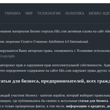
УКРАИНА
МИР
ТЕХНОЛОГИИ
ПОЛИТИКА
БИЗНЕС ИД
зовании материалов Бизнес-портала fdlx.com активная ссылка на сайт обя
х лицензии Creative Commons Attribution 4.0 International.
нарушаются Ваши авторские права, ознакомьтесь с Условиями использов
t/copyright
.
 авторских прав и нарушения прав интеллектуальной собственности. Адм
что определенное содержание на сайте fdlx.com нарушает права других 
атьи для бизнеса, предпринимателей, всех гра
каждый участник бизнеса - капитан корабля, который выбирает правильны
статьи для бизнеса
рмации, где публиковались бы свежие и актуальные
.
информацию о кредитах, де
 и только проверенные факты, в том числе,