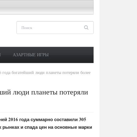
М
АЗАРТНЫЕ ИГРЫ
6 года богатейший люди планеты потеряли более
йший люди планеты потеряли
ней 2016 года суммарно составили 305
рынках и спада цен на основные марки