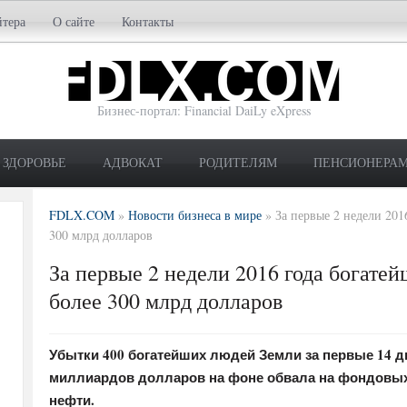
йтера
О сайте
Контакты
Бизнес-портал: Financial DaiLy eXpress
ЗДОРОВЬЕ
АДВОКАТ
РОДИТЕЛЯМ
ПЕНСИОНЕРА
FDLX.COM
»
Новости бизнеса в мире
»
За первые 2 недели 201
300 млрд долларов
За первые 2 недели 2016 года богате
более 300 млрд долларов
Убытки 400 богатейших людей Земли за первые 14 д
миллиардов долларов на фоне обвала на фондовых 
нефти.