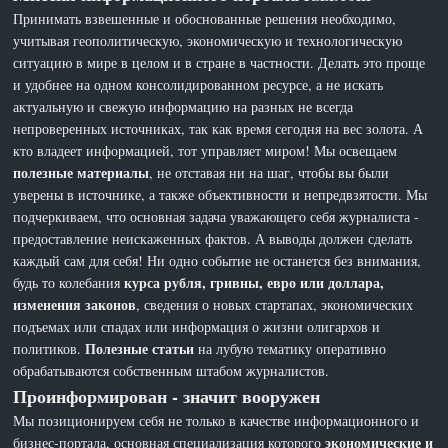
Принимать взвешенные и обоснованные решения необходимо,
учитывая геополитическую, экономическую и технологическую
ситуацию в мире в целом и в стране в частности. Делать это проще
и удобнее на одном консолидированном ресурсе, а не искать
актуальную и свежую информацию на разных не всегда
непроверенных источниках, так как время сегодня на вес золота. А
кто владеет информацией, тот управляет миром! Мы освещаем
полезные материалы
, не отставая ни на шаг, чтобы вы были
уверены в источнике, а также объективности и непредвзятости. Мы
подчеркиваем, что основная задача уважающего себя журналиста -
предоставление неискаженных фактов. А выводы должен сделать
каждый сам для себя! Ни одно событие не останется без внимания,
курса рубля, гривны, евро или доллара,
будь то колебания
изменения законов
, сведения о новых стартапах, экономических
подъемах или спадах или информация о жизни олигархов и
Полезные статьи
политиков.
на лубую тематику оперативно
обрабатываются собственным штабом журналистов.
Проинформирован - значит вооружен
Мы позиционируем себя не только в качестве информационного и
экономические и
бизнес-портала, основная специализация которого