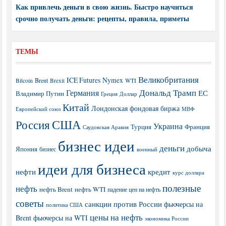
Как привлечь деньги в свою жизнь. Быстро научиться
срочно получать деньги: рецепты, правила, приметы
ТЕМЫ
Великобритания
ICE Futures
Nymex
Brent
WTI
Bitcoin
Brexit
Дональд Трамп
Германия
ЕС
Владимир Путин
Греция
Доллар
Китай
Лондонская фондовая биржа
МВФ
Европейский союз
США
Россия
Украина
Турция
Франция
Саудовская Аравия
бизнес идеи
деньги
добыча
Япония
бизнес
военный
идеи для бизнеса
нефти
кредит
курс доллара
полезные
нефть
нефть Brent
нефть WTI
падение цен на нефть
советы
санкции против России
фьючерсы на
политика США
цены на нефть
Brent
фьючерсы на WTI
экономика России