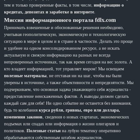
информацию о
тем и только проверенные факты, в том числе,
кредитах, депозитах и заработке в интернете
.
Миссия информационного портала fdlx.com
Принимать взвешенные и обоснованные решения необходимо,
учитывая геополитическую, экономическую и технологическую
ситуацию в мире в целом и в стране в частности. Делать это проще
и удобнее на одном консолидированном ресурсе, а не искать
актуальную и свежую информацию на разных не всегда
непроверенных источниках, так как время сегодня на вес золота. А
кто владеет информацией, тот управляет миром! Мы освещаем
полезные материалы
, не отставая ни на шаг, чтобы вы были
уверены в источнике, а также объективности и непредвзятости. Мы
подчеркиваем, что основная задача уважающего себя журналиста -
предоставление неискаженных фактов. А выводы должен сделать
каждый сам для себя! Ни одно событие не останется без внимания,
курса рубля, гривны, евро или доллара,
будь то колебания
изменения законов
, сведения о новых стартапах, экономических
подъемах или спадах или информация о жизни олигархов и
Полезные статьи
политиков.
на лубую тематику оперативно
обрабатываются собственным штабом журналистов.