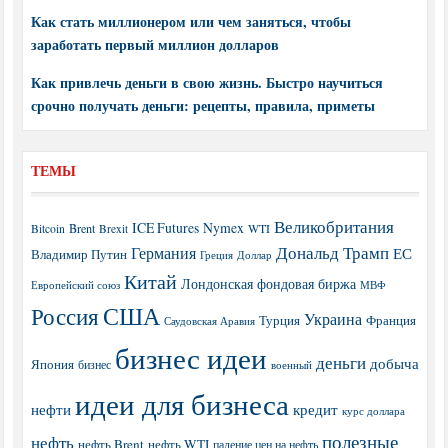
Как стать миллионером или чем заняться, чтобы
заработать первый миллион долларов
Как привлечь деньги в свою жизнь. Быстро научиться
срочно получать деньги: рецепты, правила, приметы
ТЕМЫ
Великобритания
ICE Futures
Nymex
Brent
WTI
Bitcoin
Brexit
Дональд Трамп
Германия
ЕС
Владимир Путин
Греция
Доллар
Китай
Лондонская фондовая биржа
МВФ
Европейский союз
США
Россия
Украина
Турция
Франция
Саудовская Аравия
бизнес идеи
деньги
добыча
Япония
бизнес
военный
идеи для бизнеса
нефти
кредит
курс доллара
полезные
нефть
нефть Brent
нефть WTI
падение цен на нефть