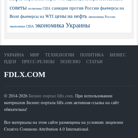
советы
санкции против России
фьючерсы на
политика США
цены на нефть
Brent
фьючерсы на WTI
экономика России
экономика Украины
экономика США
УКРАИНА
МИР
ТЕХНОЛОГИИ
ПОЛИТИКА
БИЗНЕС
ИДЕИ
ПРЕСС-РЕЛИЗЫ
ПОЛЕЗНО
СТАТЬИ
FDLX.COM
© 2014-2026
Бизнес-портал fdlx.com
. При использовании
материалов Бизнес-портала fdlx.com активная ссылка на сайт
обязательна!
Все материалы на этом сайте размещены на условиях лицензии
Creative Commons Attribution 4.0 International.