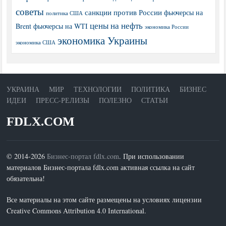
советы
санкции против России
фьючерсы на
политика США
цены на нефть
Brent
фьючерсы на WTI
экономика России
экономика Украины
экономика США
УКРАИНА
МИР
ТЕХНОЛОГИИ
ПОЛИТИКА
БИЗНЕС
ИДЕИ
ПРЕСС-РЕЛИЗЫ
ПОЛЕЗНО
СТАТЬИ
FDLX.COM
© 2014-2026
Бизнес-портал fdlx.com
. При использовании
материалов Бизнес-портала fdlx.com активная ссылка на сайт
обязательна!
Все материалы на этом сайте размещены на условиях лицензии
Creative Commons Attribution 4.0 International.