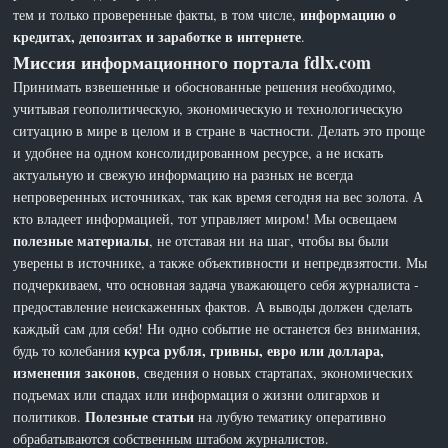
информацию о
тем и только проверенные факты, в том числе,
кредитах, депозитах и заработке в интернете
.
Миссия информационного портала fdlx.com
Принимать взвешенные и обоснованные решения необходимо,
учитывая геополитическую, экономическую и технологическую
ситуацию в мире в целом и в стране в частности. Делать это проще
и удобнее на одном консолидированном ресурсе, а не искать
актуальную и свежую информацию на разных не всегда
непроверенных источниках, так как время сегодня на вес золота. А
кто владеет информацией, тот управляет миром! Мы освещаем
полезные материалы
, не отставая ни на шаг, чтобы вы были
уверены в источнике, а также объективности и непредвзятости. Мы
подчеркиваем, что основная задача уважающего себя журналиста -
предоставление неискаженных фактов. А выводы должен сделать
каждый сам для себя! Ни одно событие не останется без внимания,
курса рубля, гривны, евро или доллара,
будь то колебания
изменения законов
, сведения о новых стартапах, экономических
подъемах или спадах или информация о жизни олигархов и
Полезные статьи
политиков.
на лубую тематику оперативно
обрабатываются собственным штабом журналистов.