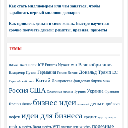
Как стать миллионером или чем заняться, чтобы
заработать первый миллион долларов
Как привлечь деньги в свою жизнь. Быстро научиться
срочно получать деньги: рецепты, правила, приметы
ТЕМЫ
Великобритания
ICE Futures
Nymex
Brent
WTI
Bitcoin
Brexit
Дональд Трамп
Германия
ЕС
Владимир Путин
Греция
Доллар
Китай
Лондонская фондовая биржа
МВФ
Европейский союз
США
Россия
Украина
Турция
Франция
Саудовская Аравия
бизнес идеи
деньги
добыча
Япония
бизнес
военный
идеи для бизнеса
нефти
кредит
курс доллара
полезные
нефть
нефть Brent
нефть WTI
падение цен на нефть