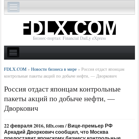
Бизнес-портал: Financial DaiLy eXpress
FDLX.COM
»
Новости бизнеса в мире
»
Россия отдаст японцам
контрольные пакеты акций по добыче нефти, — Дворкович
Россия отдаст японцам контрольные
пакеты акций по добыче нефти, —
Дворкович
22 февраля 2016, fdlx.com / Вице-премьер РФ
Аркадий Дворкович сообщил, что Москва
предоставит японскому бизнесу контрольные