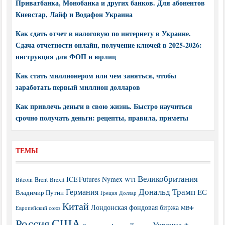
Приватбанка, Монобанка и других банков. Для абонентов
Киевстар, Лайф и Водафон Украина
Как сдать отчет в налоговую по интернету в Украине.
Сдача отчетности онлайн, получение ключей в 2025-2026:
инструкция для ФОП и юрлиц
Как стать миллионером или чем заняться, чтобы
заработать первый миллион долларов
Как привлечь деньги в свою жизнь. Быстро научиться
срочно получать деньги: рецепты, правила, приметы
ТЕМЫ
Великобритания
ICE Futures
Nymex
Brent
WTI
Bitcoin
Brexit
Дональд Трамп
Германия
ЕС
Владимир Путин
Греция
Доллар
Китай
Лондонская фондовая биржа
МВФ
Европейский союз
США
Россия
Украина