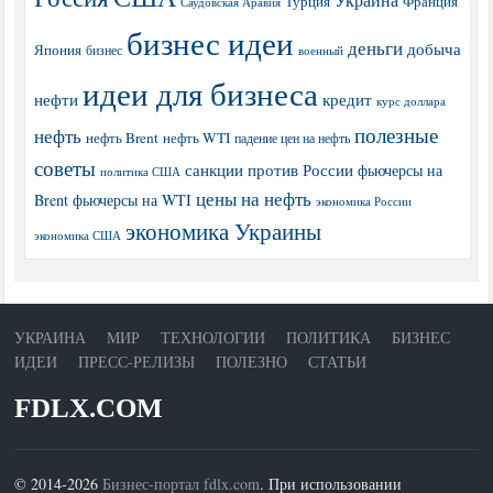
Турция
Франция
Саудовская Аравия
бизнес идеи
деньги
добыча
Япония
бизнес
военный
идеи для бизнеса
нефти
кредит
курс доллара
полезные
нефть
нефть Brent
нефть WTI
падение цен на нефть
советы
санкции против России
фьючерсы на
политика США
цены на нефть
Brent
фьючерсы на WTI
экономика России
экономика Украины
экономика США
УКРАИНА
МИР
ТЕХНОЛОГИИ
ПОЛИТИКА
БИЗНЕС
ИДЕИ
ПРЕСС-РЕЛИЗЫ
ПОЛЕЗНО
СТАТЬИ
FDLX.COM
© 2014-2026
Бизнес-портал fdlx.com
. При использовании