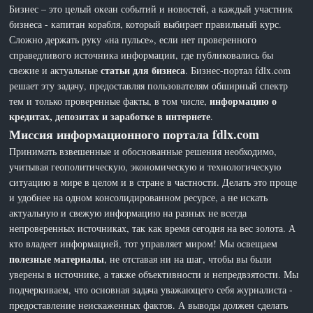
Бизнес – это целый океан событий и новостей, а каждый участник
бизнеса - капитан корабля, который выбирает правильный курс.
Сложно держать руку «на пульсе», если нет проверенного
справедливого источника информации, где публиковались бы
статьи для бизнеса
свежие и актуальные
. Бизнес-портал fdlx.com
решает эту задачу, предоставляя пользователям обширный спектр
информацию о
тем и только проверенные факты, в том числе,
кредитах, депозитах и заработке в интернете
.
Миссия информационного портала fdlx.com
Принимать взвешенные и обоснованные решения необходимо,
учитывая геополитическую, экономическую и технологическую
ситуацию в мире в целом и в стране в частности. Делать это проще
и удобнее на одном консолидированном ресурсе, а не искать
актуальную и свежую информацию на разных не всегда
непроверенных источниках, так как время сегодня на вес золота. А
кто владеет информацией, тот управляет миром! Мы освещаем
полезные материалы
, не отставая ни на шаг, чтобы вы были
уверены в источнике, а также объективности и непредвзятости. Мы
подчеркиваем, что основная задача уважающего себя журналиста -
предоставление неискаженных фактов. А выводы должен сделать