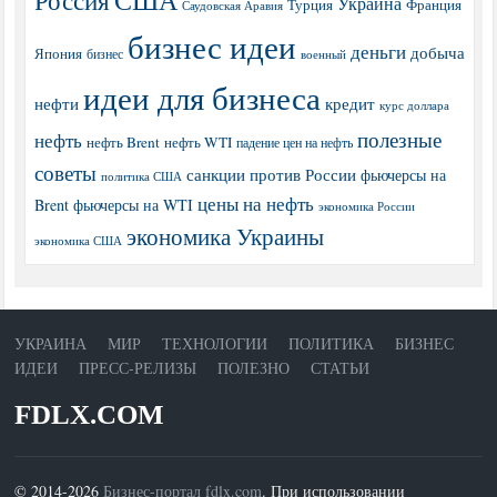
США
Россия
Украина
Турция
Франция
Саудовская Аравия
бизнес идеи
деньги
добыча
Япония
бизнес
военный
идеи для бизнеса
нефти
кредит
курс доллара
полезные
нефть
нефть Brent
нефть WTI
падение цен на нефть
советы
санкции против России
фьючерсы на
политика США
цены на нефть
Brent
фьючерсы на WTI
экономика России
экономика Украины
экономика США
УКРАИНА
МИР
ТЕХНОЛОГИИ
ПОЛИТИКА
БИЗНЕС
ИДЕИ
ПРЕСС-РЕЛИЗЫ
ПОЛЕЗНО
СТАТЬИ
FDLX.COM
© 2014-2026
Бизнес-портал fdlx.com
. При использовании