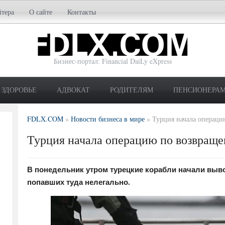
йтера
О сайте
Контакты
Бизнес-портал: Financial DaiLy eXpress
ЗДОРОВЬЕ
АДВОКАТ
РОДИТЕЛЯМ
ПЕНСИОНЕРА
FDLX.COM
»
Новости бизнеса в мире
»
Турция начала операци
Турция начала операцию по возвраще
В понедельник утром турецкие корабли начали выво
попавших туда нелегально.