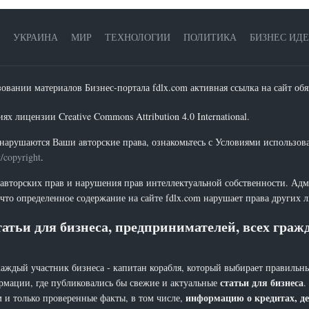
УКРАИНА
МИР
ТЕХНОЛОГИИ
ПОЛИТИКА
БИЗНЕС ИД
зовании материалов Бизнес-портала fdlx.com активная ссылка на сайт обя
х лицензии Creative Commons Attribution 4.0 International.
нарушаются Ваши авторские права, ознакомьтесь с Условиями использов
t/copyright
.
 авторских прав и нарушения прав интеллектуальной собственности. Адм
что определенное содержание на сайте fdlx.com нарушает права других 
атьи для бизнеса, предпринимателей, всех гра
каждый участник бизнеса - капитан корабля, который выбирает правильны
статьи для бизнеса
рмации, где публиковались бы свежие и актуальные
.
информацию о кредитах, де
 и только проверенные факты, в том числе,