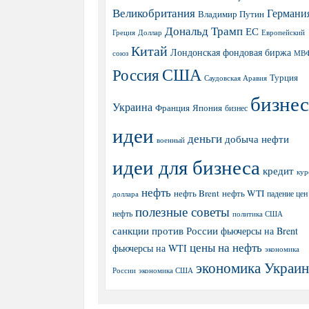
Великобритания
Германи
Владимир Путин
Дональд Трамп
ЕС
Греция
Доллар
Европейский
Китай
Лондонская фондовая биржа
МВ
союз
США
Россия
Турция
Саудовская Аравия
бизнес
Украина
Япония
Франция
бизнес
идеи
деньги
добыча нефти
военный
идеи для бизнеса
кредит
кур
нефть
нефть Brent
нефть WTI
доллара
падение цен
полезные советы
нефть
политика США
санкции против России
фьючерсы на Brent
цены на нефть
фьючерсы на WTI
экономика
экономика Украи
экономика США
России