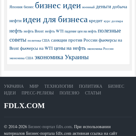
бизнес идеи
деньги
добыча
Япония
бизнес
военный
идеи для бизнеса
нефти
кредит
курс доллара
полезные
нефть
нефть Brent
нефть WTI
падение цен на нефть
советы
санкции против России
фьючерсы на
политика США
цены на нефть
Brent
фьючерсы на WTI
экономика России
экономика Украины
экономика США
УКРАИНА
МИР
ТЕХНОЛОГИИ
ПОЛИТИКА
БИЗНЕС
ИДЕИ
ПРЕСС-РЕЛИЗЫ
ПОЛЕЗНО
СТАТЬИ
FDLX.COM
© 2014-2026
Бизнес-портал fdlx.com
. При использовании
материалов Бизнес-портала fdlx.com активная ссылка на сайт