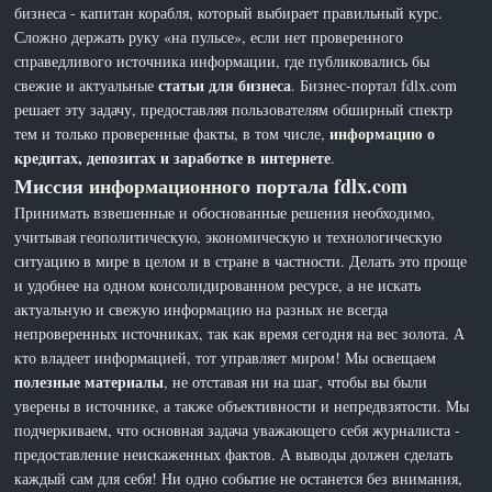
бизнеса - капитан корабля, который выбирает правильный курс.
Сложно держать руку «на пульсе», если нет проверенного
справедливого источника информации, где публиковались бы
статьи для бизнеса
свежие и актуальные
. Бизнес-портал fdlx.com
решает эту задачу, предоставляя пользователям обширный спектр
информацию о
тем и только проверенные факты, в том числе,
кредитах, депозитах и заработке в интернете
.
Миссия информационного портала fdlx.com
Принимать взвешенные и обоснованные решения необходимо,
учитывая геополитическую, экономическую и технологическую
ситуацию в мире в целом и в стране в частности. Делать это проще
и удобнее на одном консолидированном ресурсе, а не искать
актуальную и свежую информацию на разных не всегда
непроверенных источниках, так как время сегодня на вес золота. А
кто владеет информацией, тот управляет миром! Мы освещаем
полезные материалы
, не отставая ни на шаг, чтобы вы были
уверены в источнике, а также объективности и непредвзятости. Мы
подчеркиваем, что основная задача уважающего себя журналиста -
предоставление неискаженных фактов. А выводы должен сделать
каждый сам для себя! Ни одно событие не останется без внимания,