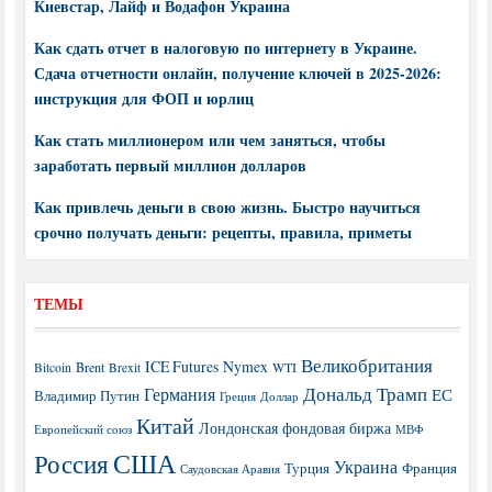
Киевстар, Лайф и Водафон Украина
Как сдать отчет в налоговую по интернету в Украине.
Сдача отчетности онлайн, получение ключей в 2025-2026:
инструкция для ФОП и юрлиц
Как стать миллионером или чем заняться, чтобы
заработать первый миллион долларов
Как привлечь деньги в свою жизнь. Быстро научиться
срочно получать деньги: рецепты, правила, приметы
ТЕМЫ
Великобритания
ICE Futures
Nymex
Brent
WTI
Bitcoin
Brexit
Дональд Трамп
Германия
ЕС
Владимир Путин
Греция
Доллар
Китай
Лондонская фондовая биржа
МВФ
Европейский союз
США
Россия
Украина
Турция
Франция
Саудовская Аравия