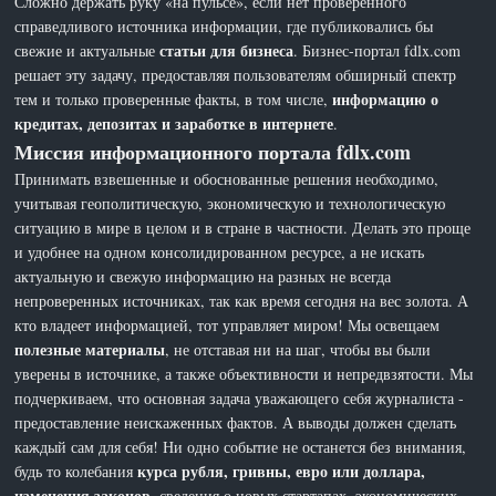
Сложно держать руку «на пульсе», если нет проверенного
справедливого источника информации, где публиковались бы
статьи для бизнеса
свежие и актуальные
. Бизнес-портал fdlx.com
решает эту задачу, предоставляя пользователям обширный спектр
информацию о
тем и только проверенные факты, в том числе,
кредитах, депозитах и заработке в интернете
.
Миссия информационного портала fdlx.com
Принимать взвешенные и обоснованные решения необходимо,
учитывая геополитическую, экономическую и технологическую
ситуацию в мире в целом и в стране в частности. Делать это проще
и удобнее на одном консолидированном ресурсе, а не искать
актуальную и свежую информацию на разных не всегда
непроверенных источниках, так как время сегодня на вес золота. А
кто владеет информацией, тот управляет миром! Мы освещаем
полезные материалы
, не отставая ни на шаг, чтобы вы были
уверены в источнике, а также объективности и непредвзятости. Мы
подчеркиваем, что основная задача уважающего себя журналиста -
предоставление неискаженных фактов. А выводы должен сделать
каждый сам для себя! Ни одно событие не останется без внимания,
курса рубля, гривны, евро или доллара,
будь то колебания
изменения законов
, сведения о новых стартапах, экономических