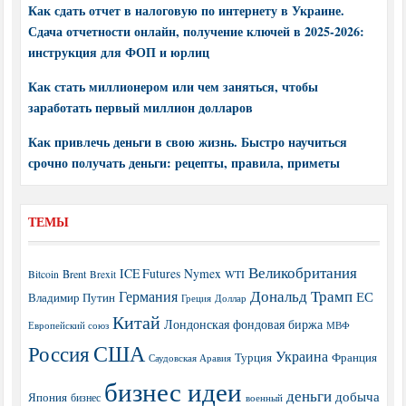
Как сдать отчет в налоговую по интернету в Украине.
Сдача отчетности онлайн, получение ключей в 2025-2026:
инструкция для ФОП и юрлиц
Как стать миллионером или чем заняться, чтобы
заработать первый миллион долларов
Как привлечь деньги в свою жизнь. Быстро научиться
срочно получать деньги: рецепты, правила, приметы
ТЕМЫ
Великобритания
ICE Futures
Nymex
Brent
WTI
Bitcoin
Brexit
Дональд Трамп
Германия
ЕС
Владимир Путин
Греция
Доллар
Китай
Лондонская фондовая биржа
МВФ
Европейский союз
США
Россия
Украина
Турция
Франция
Саудовская Аравия
бизнес идеи
деньги
добыча
Япония
бизнес
военный