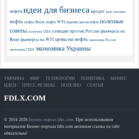
идеи для бизнеса
нефти
кредит
курс доллара
полезные
нефть
нефть Brent
нефть WTI
падение цен на нефть
советы
санкции против России
фьючерсы на
политика США
цены на нефть
Brent
фьючерсы на WTI
экономика России
экономика Украины
экономика США
УКРАИНА
МИР
ТЕХНОЛОГИИ
ПОЛИТИКА
БИЗНЕС
ИДЕИ
ПРЕСС-РЕЛИЗЫ
ПОЛЕЗНО
СТАТЬИ
FDLX.COM
© 2014-2026
Бизнес-портал fdlx.com
. При использовании
материалов Бизнес-портала fdlx.com активная ссылка на сайт
обязательна!