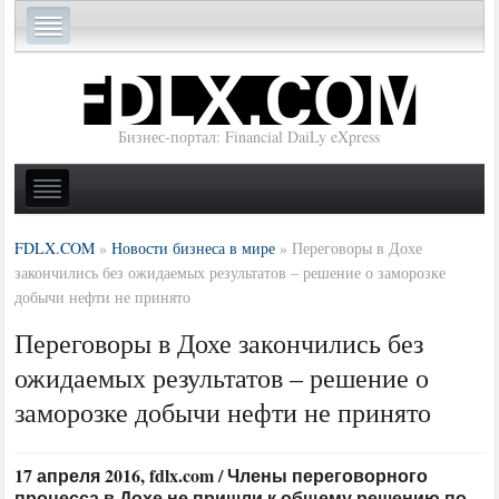
Бизнес-портал: Financial DaiLy eXpress
FDLX.COM
»
Новости бизнеса в мире
»
Переговоры в Дохе
закончились без ожидаемых результатов – решение о заморозке
добычи нефти не принято
Переговоры в Дохе закончились без
ожидаемых результатов – решение о
заморозке добычи нефти не принято
17 апреля 2016, fdlx.com / Члены переговорного
процесса в Дохе не пришли к общему решению по