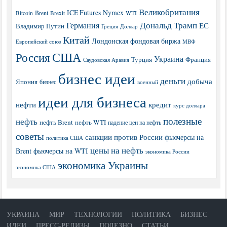
Великобритания
ICE Futures
Nymex
Brent
WTI
Bitcoin
Brexit
Дональд Трамп
Германия
ЕС
Владимир Путин
Греция
Доллар
Китай
Лондонская фондовая биржа
МВФ
Европейский союз
США
Россия
Украина
Турция
Франция
Саудовская Аравия
бизнес идеи
деньги
добыча
Япония
бизнес
военный
идеи для бизнеса
нефти
кредит
курс доллара
полезные
нефть
нефть Brent
нефть WTI
падение цен на нефть
советы
санкции против России
фьючерсы на
политика США
цены на нефть
Brent
фьючерсы на WTI
экономика России
экономика Украины
экономика США
УКРАИНА
МИР
ТЕХНОЛОГИИ
ПОЛИТИКА
БИЗНЕС
ИДЕИ
ПРЕСС-РЕЛИЗЫ
ПОЛЕЗНО
СТАТЬИ