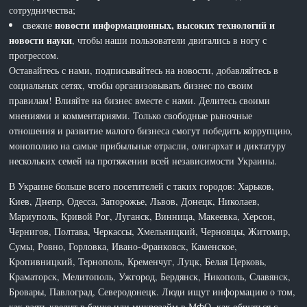
сотрудничества;
новости информационных, высоких технологий и
свежие
новости науки
, чтобы наши пользователи двигались в ногу с
прогрессом.
Оставайтесь с нами, подписывайтесь на новости, добавляйтесь в
социальных сетях, чтобы организовывать бизнес по своим
правилам! Влияйте на бизнес вместе с нами. Делитесь своими
мнениями и комментариями. Только свободные рыночные
отношения и развитие малого бизнеса смогут победить коррупцию,
монополию на самые прибыльные отрасли, олигархат и диктатуру
нескольких семей на протяжении всей независимости Украины.
В Украине больше всего посетителей с таких городов: Харьков,
Киев, Днепр, Одесса, Запорожье, Львов, Донецк, Николаев,
Мариуполь, Кривой Рог, Луганск, Винница, Макеевка, Херсон,
Чернигов, Полтава, Черкассы, Хмельницкий, Черновцы, Житомир,
Сумы, Ровно, Горловка, Ивано-Франковск, Каменское,
Кропивницкий, Тернополь, Кременчуг, Луцк, Белая Церковь,
Краматорск, Мелитополь, Ужгород, Бердянск, Никополь, Славянск,
Бровары, Павлоград, Северодонецк. Люди ищут информацию о том,
как взять кредит в банке или микрозайм в МФО, как общаться с