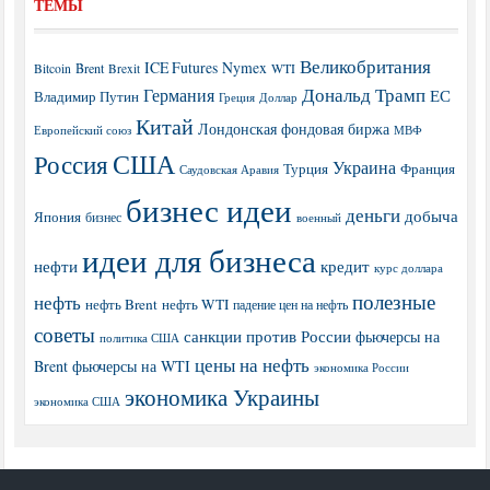
ТЕМЫ
Великобритания
ICE Futures
Nymex
Brent
WTI
Bitcoin
Brexit
Дональд Трамп
Германия
ЕС
Владимир Путин
Греция
Доллар
Китай
Лондонская фондовая биржа
МВФ
Европейский союз
США
Россия
Украина
Турция
Франция
Саудовская Аравия
бизнес идеи
деньги
добыча
Япония
бизнес
военный
идеи для бизнеса
нефти
кредит
курс доллара
полезные
нефть
нефть Brent
нефть WTI
падение цен на нефть
советы
санкции против России
фьючерсы на
политика США
цены на нефть
Brent
фьючерсы на WTI
экономика России
экономика Украины
экономика США