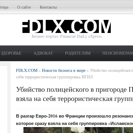
йтера
О сайте
Контакты
Бизнес-портал: Financial DaiLy eXpress
ЗДОРОВЬЕ
АДВОКАТ
РОДИТЕЛЯМ
ПЕНСИОНЕРА
FDLX.COM
»
Новости бизнеса в мире
»
Убийство полицейского 
себя террористическая группировка ИГИЛ
Убийство полицейского в пригороде П
взяла на себя террористическая гру
В разгар Евро-2016 во Франции произошло резонансн
которое сразу взяла на себя группировка «Исламско