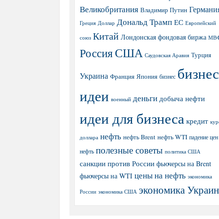
Великобритания
Германи
Владимир Путин
Дональд Трамп
ЕС
Греция
Доллар
Европейский
Китай
Лондонская фондовая биржа
МВ
союз
США
Россия
Турция
Саудовская Аравия
бизнес
Украина
Япония
Франция
бизнес
идеи
деньги
добыча нефти
военный
идеи для бизнеса
кредит
кур
нефть
нефть Brent
нефть WTI
доллара
падение цен
полезные советы
нефть
политика США
санкции против России
фьючерсы на Brent
цены на нефть
фьючерсы на WTI
экономика
экономика Украи
экономика США
России