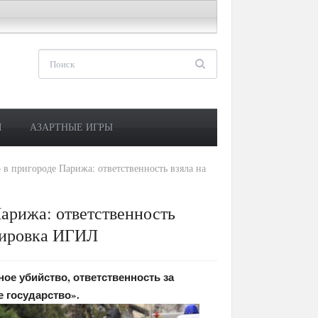
М
АЗАРТНЫЕ ИГРЫ
в пригороде Парижа: ответственность взяла на
арижа: ответственность
ппировка ИГИЛ
ое убийство, ответственность за
е государство».