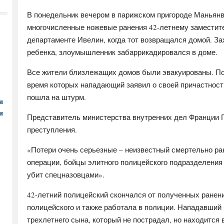
В понедельник вечером в парижском пригороде Маньян
многочисленные ножевые ранения 42-летнему замести
департаменте Ивелин, когда тот возвращался домой. Зах
ребенка, злоумышленник забаррикадировался в доме.
Все жители близлежащих домов были эвакуированы. Пос
время которых нападающий заявил о своей причастност
пошла на штурм.
и
и
Представитель министерства внутренних дел Франции 
преступления.
«Потери очень серьезные – неизвестный смертельно ран
операции, бойцы элитного полицейского подразделени
убит спецназовцами».
42-летний полицейский скончался от полученных ранен
полицейского и также работала в полиции. Нападавший
трехлетнего сына, который не пострадал, но находится 