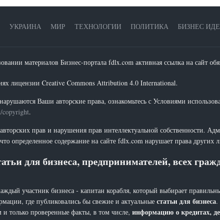
УКРАИНА
МИР
ТЕХНОЛОГИИ
ПОЛИТИКА
БИЗНЕС ИД
зовании материалов Бизнес-портала fdlx.com активная ссылка на сайт обя
х лицензии Creative Commons Attribution 4.0 International.
нарушаются Ваши авторские права, ознакомьтесь с Условиями использов
t/copyright
.
 авторских прав и нарушения прав интеллектуальной собственности. Адм
что определенное содержание на сайте fdlx.com нарушает права других 
атьи для бизнеса, предпринимателей, всех гра
каждый участник бизнеса - капитан корабля, который выбирает правильны
статьи для бизнеса
рмации, где публиковались бы свежие и актуальные
.
информацию о кредитах, де
 и только проверенные факты, в том числе,