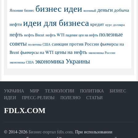
бизнес идеи
деньги
добыча
Япония
бизнес
военный
идеи для бизнеса
нефти
кредит
курс доллара
полезные
нефть
нефть Brent
нефть WTI
падение цен на нефть
советы
санкции против России
фьючерсы на
политика США
цены на нефть
Brent
фьючерсы на WTI
экономика России
экономика Украины
экономика США
УКРАИНА
МИР
ТЕХНОЛОГИИ
ПОЛИТИКА
БИЗНЕС
ИДЕИ
ПРЕСС-РЕЛИЗЫ
ПОЛЕЗНО
СТАТЬИ
FDLX.COM
© 2014-2026
Бизнес-портал fdlx.com
. При использовании