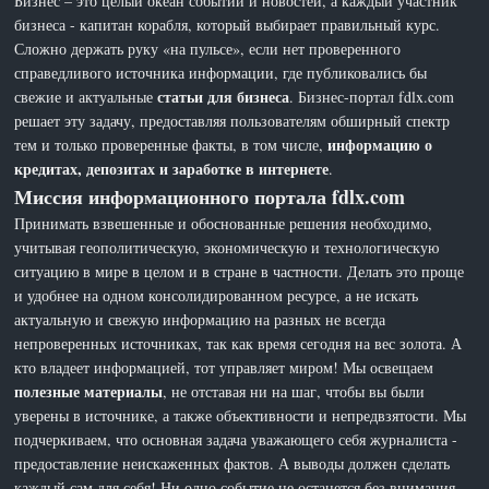
Бизнес – это целый океан событий и новостей, а каждый участник
бизнеса - капитан корабля, который выбирает правильный курс.
Сложно держать руку «на пульсе», если нет проверенного
справедливого источника информации, где публиковались бы
статьи для бизнеса
свежие и актуальные
. Бизнес-портал fdlx.com
решает эту задачу, предоставляя пользователям обширный спектр
информацию о
тем и только проверенные факты, в том числе,
кредитах, депозитах и заработке в интернете
.
Миссия информационного портала fdlx.com
Принимать взвешенные и обоснованные решения необходимо,
учитывая геополитическую, экономическую и технологическую
ситуацию в мире в целом и в стране в частности. Делать это проще
и удобнее на одном консолидированном ресурсе, а не искать
актуальную и свежую информацию на разных не всегда
непроверенных источниках, так как время сегодня на вес золота. А
кто владеет информацией, тот управляет миром! Мы освещаем
полезные материалы
, не отставая ни на шаг, чтобы вы были
уверены в источнике, а также объективности и непредвзятости. Мы
подчеркиваем, что основная задача уважающего себя журналиста -
предоставление неискаженных фактов. А выводы должен сделать
каждый сам для себя! Ни одно событие не останется без внимания,