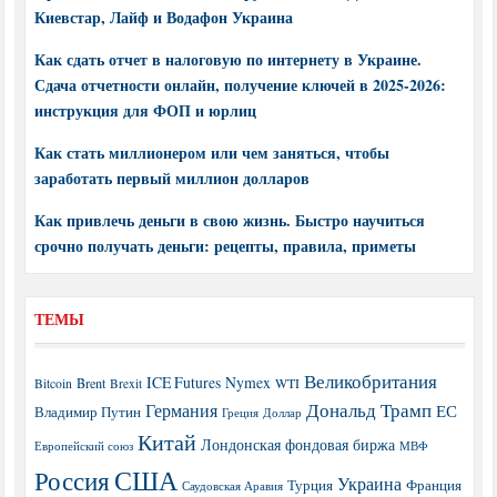
Киевстар, Лайф и Водафон Украина
Как сдать отчет в налоговую по интернету в Украине.
Сдача отчетности онлайн, получение ключей в 2025-2026:
инструкция для ФОП и юрлиц
Как стать миллионером или чем заняться, чтобы
заработать первый миллион долларов
Как привлечь деньги в свою жизнь. Быстро научиться
срочно получать деньги: рецепты, правила, приметы
ТЕМЫ
Великобритания
ICE Futures
Nymex
Brent
WTI
Bitcoin
Brexit
Дональд Трамп
Германия
ЕС
Владимир Путин
Греция
Доллар
Китай
Лондонская фондовая биржа
МВФ
Европейский союз
США
Россия
Украина
Турция
Франция
Саудовская Аравия