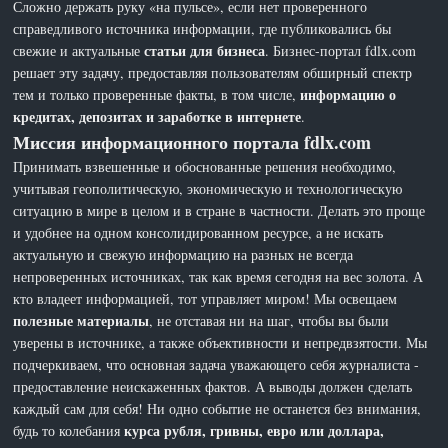
Сложно держать руку «на пульсе», если нет проверенного
справедливого источника информации, где публиковались бы
статьи для бизнеса
свежие и актуальные
. Бизнес-портал fdlx.com
решает эту задачу, предоставляя пользователям обширный спектр
информацию о
тем и только проверенные факты, в том числе,
кредитах, депозитах и заработке в интернете
.
Миссия информационного портала fdlx.com
Принимать взвешенные и обоснованные решения необходимо,
учитывая геополитическую, экономическую и технологическую
ситуацию в мире в целом и в стране в частности. Делать это проще
и удобнее на одном консолидированном ресурсе, а не искать
актуальную и свежую информацию на разных не всегда
непроверенных источниках, так как время сегодня на вес золота. А
кто владеет информацией, тот управляет миром! Мы освещаем
полезные материалы
, не отставая ни на шаг, чтобы вы были
уверены в источнике, а также объективности и непредвзятости. Мы
подчеркиваем, что основная задача уважающего себя журналиста -
предоставление неискаженных фактов. А выводы должен сделать
каждый сам для себя! Ни одно событие не останется без внимания,
курса рубля, гривны, евро или доллара,
будь то колебания