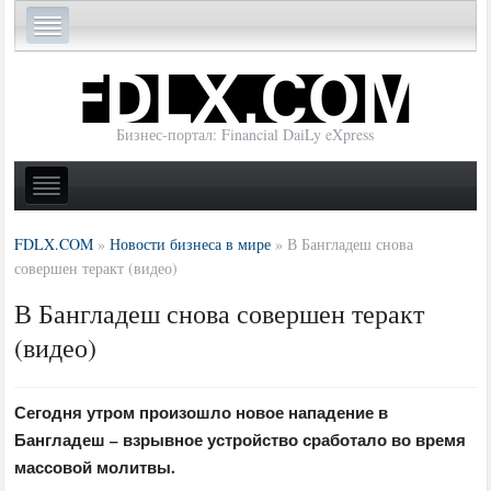
Бизнес-портал: Financial DaiLy eXpress
FDLX.COM
»
Новости бизнеса в мире
»
В Бангладеш снова
совершен теракт (видео)
В Бангладеш снова совершен теракт
(видео)
Сегодня утром произошло новое нападение в
Бангладеш – взрывное устройство сработало во время
массовой молитвы.