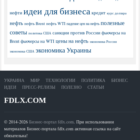
идеи для бизнеса
нефти
кредит
курс доллара
полезные
нефть
нефть Brent
нефть WTI
падение цен на нефть
советы
санкции против России
фьючерсы на
политика США
цены на нефть
Brent
фьючерсы на WTI
экономика России
экономика Украины
экономика США
УКРАИНА
МИР
ТЕХНОЛОГИИ
ПОЛИТИКА
БИЗНЕС
ИДЕИ
ПРЕСС-РЕЛИЗЫ
ПОЛЕЗНО
СТАТЬИ
FDLX.COM
© 2014-2026
Бизнес-портал fdlx.com
. При использовании
материалов Бизнес-портала fdlx.com активная ссылка на сайт
обязательна!