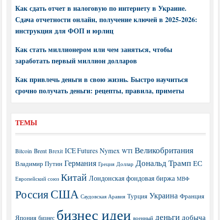
Как сдать отчет в налоговую по интернету в Украине.
Сдача отчетности онлайн, получение ключей в 2025-2026:
инструкция для ФОП и юрлиц
Как стать миллионером или чем заняться, чтобы
заработать первый миллион долларов
Как привлечь деньги в свою жизнь. Быстро научиться
срочно получать деньги: рецепты, правила, приметы
ТЕМЫ
Великобритания
ICE Futures
Nymex
Brent
WTI
Bitcoin
Brexit
Дональд Трамп
Германия
ЕС
Владимир Путин
Греция
Доллар
Китай
Лондонская фондовая биржа
МВФ
Европейский союз
США
Россия
Украина
Турция
Франция
Саудовская Аравия
бизнес идеи
деньги
добыча
Япония
бизнес
военный