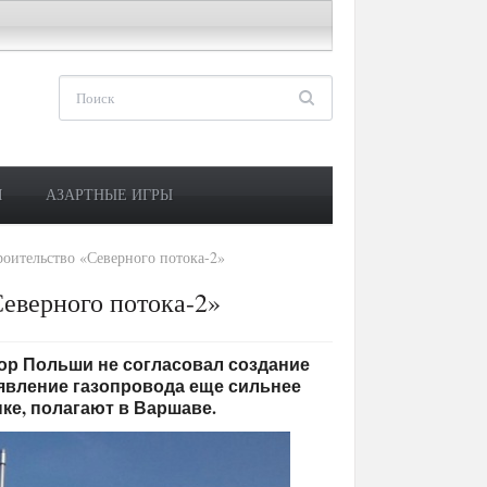
М
АЗАРТНЫЕ ИГРЫ
роительство «Северного потока-2»
Северного потока-2»
ятор Польши не согласовал создание
оявление газопровода еще сильнее
ке, полагают в Варшаве.