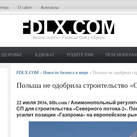
йтера
О сайте
Контакты
Бизнес-портал: Financial DaiLy eXpress
ЗДОРОВЬЕ
АДВОКАТ
РОДИТЕЛЯМ
ПЕНСИОНЕРА
FDLX.COM
»
Новости бизнеса в мире
»
Польша не одобрила ст
Польша не одобрила строительство «
22 июля 2016, fdlx.com / Анимонопольный регул
СП для строительства «Северного потока-2». П
усилит позиции «Газпрома» на европейском рын