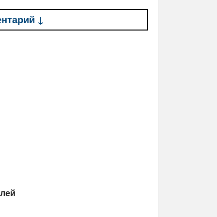
ентарий ↓
елей