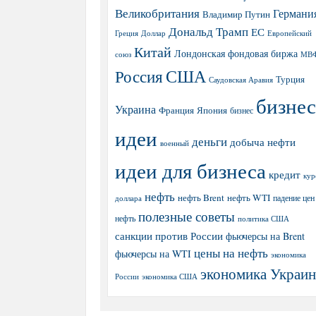
Великобритания
Германи
Владимир Путин
Дональд Трамп
ЕС
Греция
Доллар
Европейский
Китай
Лондонская фондовая биржа
МВ
союз
США
Россия
Турция
Саудовская Аравия
бизнес
Украина
Япония
Франция
бизнес
идеи
деньги
добыча нефти
военный
идеи для бизнеса
кредит
кур
нефть
нефть Brent
нефть WTI
доллара
падение цен
полезные советы
нефть
политика США
санкции против России
фьючерсы на Brent
цены на нефть
фьючерсы на WTI
экономика
экономика Украи
экономика США
России