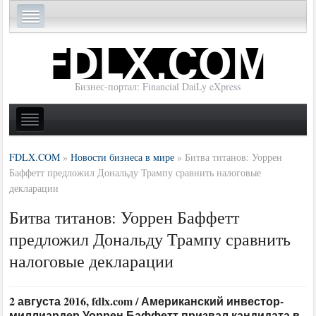
Бизнес-портал: Financial DaiLy eXpress
FDLX.COM
»
Новости бизнеса в мире
»
Битва титанов: Уоррен
Баффетт предложил Дональду Трампу сравнить налоговые
декларации
Битва титанов: Уоррен Баффетт
предложил Дональду Трампу сравнить
налоговые декларации
2 августа 2016, fdlx.com / Американский инвестор-
миллиардер Уоррен Баффетт призвал кандидата в