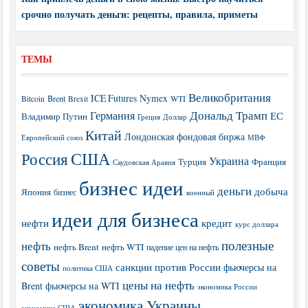
срочно получать деньги: рецепты, правила, приметы
ТЕМЫ
Великобритания
ICE Futures
Nymex
Brent
WTI
Bitcoin
Brexit
Дональд Трамп
Германия
ЕС
Владимир Путин
Греция
Доллар
Китай
Лондонская фондовая биржа
МВФ
Европейский союз
США
Россия
Украина
Турция
Франция
Саудовская Аравия
бизнес идеи
деньги
добыча
Япония
бизнес
военный
идеи для бизнеса
нефти
кредит
курс доллара
полезные
нефть
нефть Brent
нефть WTI
падение цен на нефть
советы
санкции против России
фьючерсы на
политика США
цены на нефть
Brent
фьючерсы на WTI
экономика России
экономика Украины
экономика США