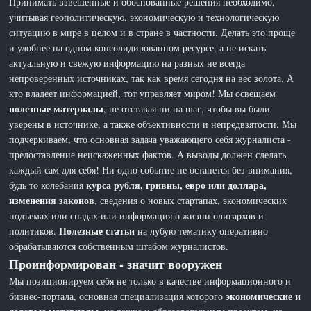
Принимать взвешенные и обоснованные решения необходимо,
учитывая геополитическую, экономическую и технологическую
ситуацию в мире в целом и в стране в частности. Делать это проще
и удобнее на одном консолидированном ресурсе, а не искать
актуальную и свежую информацию на разных не всегда
непроверенных источниках, так как время сегодня на вес золота. А
кто владеет информацией, тот управляет миром! Мы освещаем
полезные материалы
, не отставая ни на шаг, чтобы вы были
уверены в источнике, а также объективности и непредвзятости. Мы
подчеркиваем, что основная задача уважающего себя журналиста -
предоставление неискаженных фактов. А выводы должен сделать
каждый сам для себя! Ни одно событие не останется без внимания,
курса рубля, гривны, евро или доллара,
будь то колебания
изменения законов
, сведения о новых стартапах, экономических
подъемах или спадах или информация о жизни олигархов и
Полезные статьи
политиков.
на лубую тематику оперативно
обрабатываются собственным штабом журналистов.
Проинформирован - значит вооружен
Мы позиционируем себя не только в качестве информационного и
экономические и
бизнес-портала, основная специализация которого