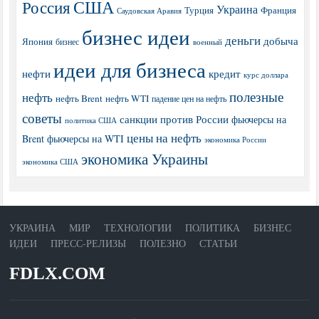
США
Россия
Украина
Турция
Франция
Саудовская Аравия
бизнес идеи
деньги
добыча
Япония
бизнес
военный
идеи для бизнеса
нефти
кредит
курс доллара
полезные
нефть
нефть Brent
нефть WTI
падение цен на нефть
советы
санкции против России
фьючерсы на
политика США
цены на нефть
Brent
фьючерсы на WTI
экономика России
экономика Украины
экономика США
УКРАИНА
МИР
ТЕХНОЛОГИИ
ПОЛИТИКА
БИЗНЕС
ИДЕИ
ПРЕСС-РЕЛИЗЫ
ПОЛЕЗНО
СТАТЬИ
FDLX.COM