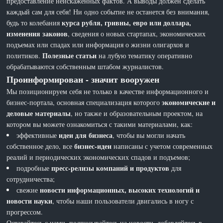
предоставление неискаженных фактов. А выводы должен сделать
каждый сам для себя! Ни одно событие не останется без внимания,
курса рубля, гривны, евро или доллара,
будь то колебания
изменения законов
, сведения о новых стартапах, экономических
подъемах или спадах или информация о жизни олигархов и
Полезные статьи
политиков.
на лубую тематику оперативно
обрабатываются собственным штабом журналистов.
Проинформирован - значит вооружен
Мы позиционируем себя не только в качестве информационного и
экономические и
бизнес-портала, основная специализация которого
деловые материалы
, но также и образовательным проектом, на
котором вы можете ознакомиться с такими материалами, как:
идеи для бизнеса
эффективные
, чтобы вы могли начать
бизнес-идеи
собственное дело, все
написаны с учетом современных
реалий и периодических экономических спадов и подъемов;
пресс-релизы компаний и продуктов
подробные
для
сотрудничества;
новости информационных, высоких технологий и
свежие
новости науки
, чтобы наши пользователи двигались в ногу с
прогрессом.
Оставайтесь с нами, подписывайтесь на новости, добавляйтесь в