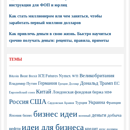
инструкция для ФОП и юрлиц
Как стать миллионером или чем заняться, чтобы
заработать первый миллион долларов
Как привлечь деньги в свою жизнь. Быстро научиться
срочно получать деньги: рецепты, правила, приметы
ТЕМЫ
Великобритания
ICE Futures
Nymex
Brent
WTI
Bitcoin
Brexit
Дональд Трамп
Германия
ЕС
Владимир Путин
Греция
Доллар
Китай
Лондонская фондовая биржа
МВФ
Европейский союз
США
Россия
Украина
Турция
Франция
Саудовская Аравия
бизнес идеи
деньги
добыча
Япония
бизнес
военный
идеи для бизнеса
нефти
кредит
курс доллара