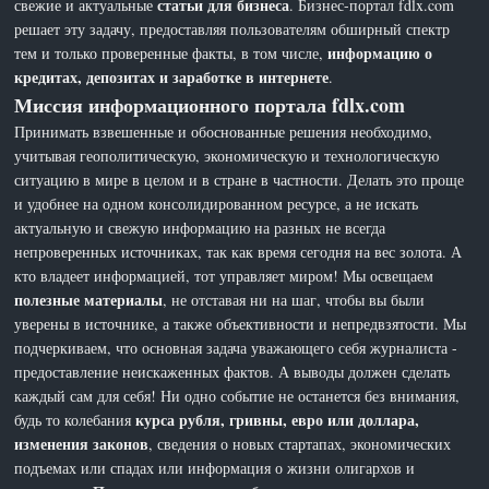
статьи для бизнеса
свежие и актуальные
. Бизнес-портал fdlx.com
решает эту задачу, предоставляя пользователям обширный спектр
информацию о
тем и только проверенные факты, в том числе,
кредитах, депозитах и заработке в интернете
.
Миссия информационного портала fdlx.com
Принимать взвешенные и обоснованные решения необходимо,
учитывая геополитическую, экономическую и технологическую
ситуацию в мире в целом и в стране в частности. Делать это проще
и удобнее на одном консолидированном ресурсе, а не искать
актуальную и свежую информацию на разных не всегда
непроверенных источниках, так как время сегодня на вес золота. А
кто владеет информацией, тот управляет миром! Мы освещаем
полезные материалы
, не отставая ни на шаг, чтобы вы были
уверены в источнике, а также объективности и непредвзятости. Мы
подчеркиваем, что основная задача уважающего себя журналиста -
предоставление неискаженных фактов. А выводы должен сделать
каждый сам для себя! Ни одно событие не останется без внимания,
курса рубля, гривны, евро или доллара,
будь то колебания
изменения законов
, сведения о новых стартапах, экономических
подъемах или спадах или информация о жизни олигархов и