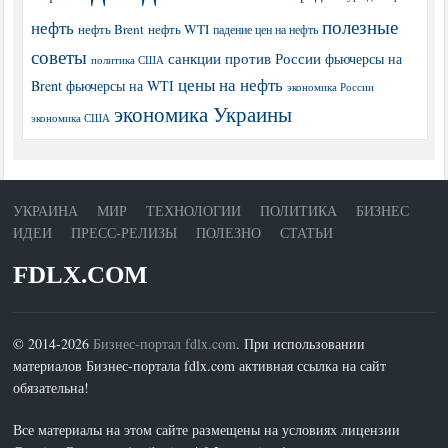
полезные
нефть
нефть Brent
нефть WTI
падение цен на нефть
советы
санкции против России
фьючерсы на
политика США
цены на нефть
Brent
фьючерсы на WTI
экономика России
экономика Украины
экономика США
УКРАИНА
МИР
ТЕХНОЛОГИИ
ПОЛИТИКА
БИЗНЕС
ИДЕИ
ПРЕСС-РЕЛИЗЫ
ПОЛЕЗНО
СТАТЬИ
FDLX.COM
© 2014-2026
Бизнес-портал fdlx.com
. При использовании
материалов Бизнес-портала fdlx.com активная ссылка на сайт
обязательна!
Все материалы на этом сайте размещены на условиях лицензии