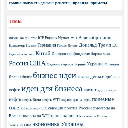
срочно получать деньги: рецепты, правила, приметы
ТЕМЫ
Великобритания
ICE Futures
Nymex
Brent
WTI
Bitcoin
Brexit
Дональд Трамп
Германия
ЕС
Владимир Путин
Греция
Доллар
Китай
Лондонская фондовая биржа
МВФ
Европейский союз
США
Россия
Украина
Турция
Франция
Саудовская Аравия
бизнес идеи
деньги
добыча
Япония
бизнес
военный
идеи для бизнеса
нефти
кредит
курс доллара
полезные
нефть
нефть Brent
нефть WTI
падение цен на нефть
советы
санкции против России
фьючерсы на
политика США
цены на нефть
Brent
фьючерсы на WTI
экономика России
экономика Украины
экономика США