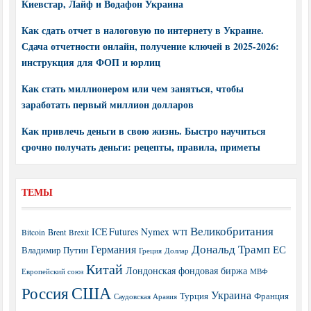
Киевстар, Лайф и Водафон Украина
Как сдать отчет в налоговую по интернету в Украине.
Сдача отчетности онлайн, получение ключей в 2025-2026:
инструкция для ФОП и юрлиц
Как стать миллионером или чем заняться, чтобы
заработать первый миллион долларов
Как привлечь деньги в свою жизнь. Быстро научиться
срочно получать деньги: рецепты, правила, приметы
ТЕМЫ
Великобритания
ICE Futures
Nymex
Brent
WTI
Bitcoin
Brexit
Дональд Трамп
Германия
ЕС
Владимир Путин
Греция
Доллар
Китай
Лондонская фондовая биржа
МВФ
Европейский союз
США
Россия
Украина
Турция
Франция
Саудовская Аравия