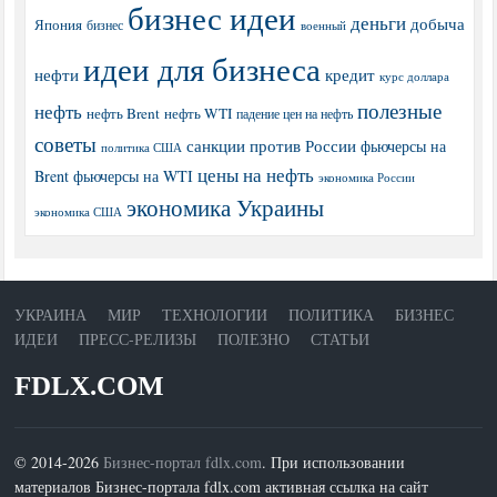
бизнес идеи
деньги
добыча
Япония
бизнес
военный
идеи для бизнеса
нефти
кредит
курс доллара
полезные
нефть
нефть Brent
нефть WTI
падение цен на нефть
советы
санкции против России
фьючерсы на
политика США
цены на нефть
Brent
фьючерсы на WTI
экономика России
экономика Украины
экономика США
УКРАИНА
МИР
ТЕХНОЛОГИИ
ПОЛИТИКА
БИЗНЕС
ИДЕИ
ПРЕСС-РЕЛИЗЫ
ПОЛЕЗНО
СТАТЬИ
FDLX.COM
© 2014-2026
Бизнес-портал fdlx.com
. При использовании
материалов Бизнес-портала fdlx.com активная ссылка на сайт