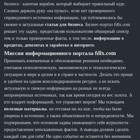
бизнеса - капитан корабля, который выбирает правильный курс.
Сложно держать руку «на пульсе», если нет проверенного
справедливого источника информации, где публиковались бы
статьи для бизнеса
свежие и актуальные
. Бизнес-портал fdlx.com
решает эту задачу, предоставляя пользователям обширный спектр
информацию о
тем и только проверенные факты, в том числе,
кредитах, депозитах и заработке в интернете
.
Миссия информационного портала fdlx.com
Принимать взвешенные и обоснованные решения необходимо,
учитывая геополитическую, экономическую и технологическую
ситуацию в мире в целом и в стране в частности. Делать это проще
и удобнее на одном консолидированном ресурсе, а не искать
актуальную и свежую информацию на разных не всегда
непроверенных источниках, так как время сегодня на вес золота. А
кто владеет информацией, тот управляет миром! Мы освещаем
полезные материалы
, не отставая ни на шаг, чтобы вы были
уверены в источнике, а также объективности и непредвзятости. Мы
подчеркиваем, что основная задача уважающего себя журналиста -
предоставление неискаженных фактов. А выводы должен сделать
каждый сам для себя! Ни одно событие не останется без внимания,