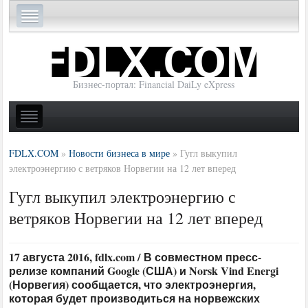
Бизнес-портал: Financial DaiLy eXpress
FDLX.COM
»
Новости бизнеса в мире
»
Гугл выкупил
электроэнергию с ветряков Норвегии на 12 лет вперед
Гугл выкупил электроэнергию с
ветряков Норвегии на 12 лет вперед
17 августа 2016, fdlx.com / В совместном пресс-
релизе компаний Google (США) и Norsk Vind Energi
(Норвегия) сообщается, что электроэнергия,
которая будет производиться на норвежских