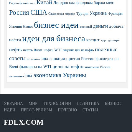
Китай
Лондонская фондовая биржа
МВФ
Европейский союз
США
Россия
Украина
Турция
Франция
Саудовская Аравия
бизнес идеи
деньги
добыча
Япония
бизнес
военный
идеи для бизнеса
нефти
кредит
курс доллара
полезные
нефть
нефть Brent
нефть WTI
падение цен на нефть
советы
санкции против России
фьючерсы на
политика США
цены на нефть
Brent
фьючерсы на WTI
экономика России
экономика Украины
экономика США
УКРАИНА
МИР
ТЕХНОЛОГИИ
ПОЛИТИКА
БИЗНЕС
ИДЕИ
ПРЕСС-РЕЛИЗЫ
ПОЛЕЗНО
СТАТЬИ
FDLX.COM