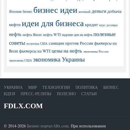
бизнес идеи
деньги
добыча
Япония
бизнес
военный
идеи для бизнеса
нефти
кредит
курс доллара
полезные
нефть
нефть Brent
нефть WTI
падение цен на нефть
советы
санкции против России
фьючерсы на
политика США
цены на нефть
Brent
фьючерсы на WTI
экономика России
экономика Украины
экономика США
УКРАИНА
МИР
ТЕХНОЛОГИИ
ПОЛИТИКА
БИЗНЕС
ИДЕИ
ПРЕСС-РЕЛИЗЫ
ПОЛЕЗНО
СТАТЬИ
FDLX.COM
© 2014-2026
Бизнес-портал fdlx.com
. При использовании