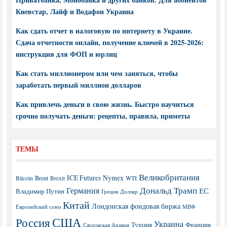
Киевстар, Лайф и Водафон Украина
Как сдать отчет в налоговую по интернету в Украине.
Сдача отчетности онлайн, получение ключей в 2025-2026:
инструкция для ФОП и юрлиц
Как стать миллионером или чем заняться, чтобы
заработать первый миллион долларов
Как привлечь деньги в свою жизнь. Быстро научиться
срочно получать деньги: рецепты, правила, приметы
ТЕМЫ
Великобритания
ICE Futures
Nymex
Brent
WTI
Bitcoin
Brexit
Дональд Трамп
Германия
ЕС
Владимир Путин
Греция
Доллар
Китай
Лондонская фондовая биржа
МВФ
Европейский союз
США
Россия
Украина
Турция
Франция
Саудовская Аравия