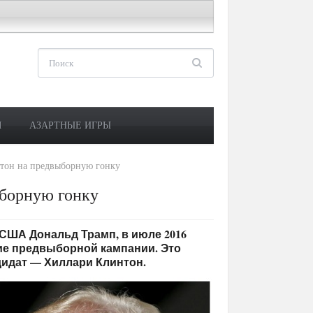
М
АЗАРТНЫЕ ИГРЫ
тон на предвыборную гонку
ыборную гонку
ты США Дональд Трамп, в июле 2016
ние предвыборной кампании. Это
дидат — Хиллари Клинтон.