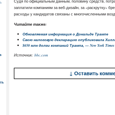
Судя по официальным данным, половину средств, потра
,
заплатили компаниям за веб-дизайн, за «раскрутку» бр
расходы у кандидатов связаны с многочисленными воз
Ч
и
тайте также:
Обновляемая информация о Дональде Трампе
Свою налоговую декларацию опубликовала Хилл
$650 млн долги компаний Трампа, — New York Times
в
Источник:
bbc.com
↓ Оставить комм
ть