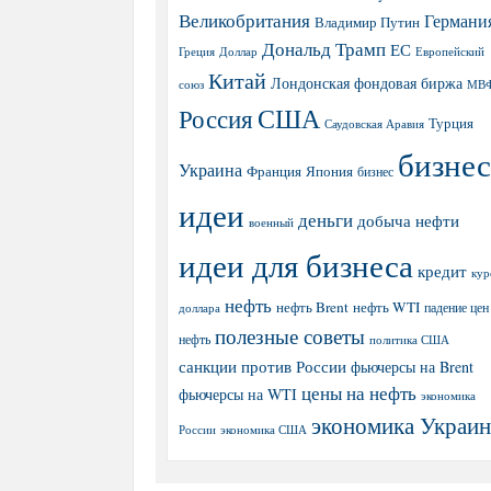
Великобритания
Германи
Владимир Путин
Дональд Трамп
ЕС
Греция
Доллар
Европейский
Китай
Лондонская фондовая биржа
МВ
союз
США
Россия
Турция
Саудовская Аравия
бизнес
Украина
Япония
Франция
бизнес
идеи
деньги
добыча нефти
военный
идеи для бизнеса
кредит
кур
нефть
нефть Brent
нефть WTI
доллара
падение цен
полезные советы
нефть
политика США
санкции против России
фьючерсы на Brent
цены на нефть
фьючерсы на WTI
экономика
экономика Украи
экономика США
России