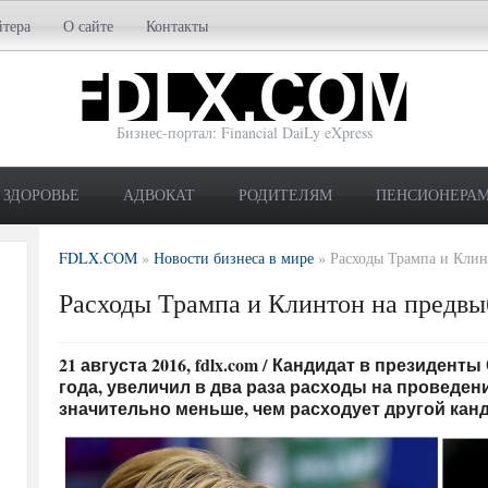
йтера
О сайте
Контакты
Бизнес-портал: Financial DaiLy eXpress
ЗДОРОВЬЕ
АДВОКАТ
РОДИТЕЛЯМ
ПЕНСИОНЕРА
FDLX.COM
»
Новости бизнеса в мире
»
Расходы Трампа и Клин
Расходы Трампа и Клинтон на предв
21 августа 2016, fdlx.com / Кандидат в президен
года, увеличил в два раза расходы на проведе
значительно меньше, чем расходует другой кан