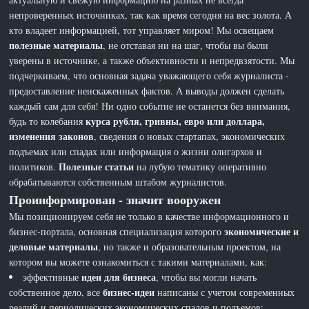
непроверенных источниках, так как время сегодня на вес золота. А
кто владеет информацией, тот управляет миром! Мы освещаем
полезные материалы
, не отставая ни на шаг, чтобы вы были
уверены в источнике, а также объективности и непредвзятости. Мы
подчеркиваем, что основная задача уважающего себя журналиста -
предоставление неискаженных фактов. А выводы должен сделать
каждый сам для себя! Ни одно событие не останется без внимания,
курса рубля, гривны, евро или доллара,
будь то колебания
изменения законов
, сведения о новых стартапах, экономических
подъемах или спадах или информация о жизни олигархов и
Полезные статьи
политиков.
на лубую тематику оперативно
обрабатываются собственным штабом журналистов.
Проинформирован - значит вооружен
Мы позиционируем себя не только в качестве информационного и
экономические и
бизнес-портала, основная специализация которого
деловые материалы
, но также и образовательным проектом, на
котором вы можете ознакомиться с такими материалами, как:
идеи для бизнеса
эффективные
, чтобы вы могли начать
бизнес-идеи
собственное дело, все
написаны с учетом современных
реалий и периодических экономических спадов и подъемов;