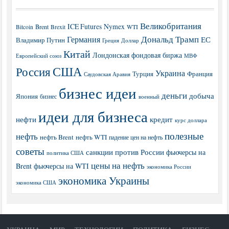
Великобритания
ICE Futures
Nymex
Brent
WTI
Bitcoin
Brexit
Дональд Трамп
Германия
ЕС
Владимир Путин
Греция
Доллар
Китай
Лондонская фондовая биржа
МВФ
Европейский союз
США
Россия
Украина
Турция
Франция
Саудовская Аравия
бизнес идеи
деньги
добыча
Япония
бизнес
военный
идеи для бизнеса
нефти
кредит
курс доллара
полезные
нефть
нефть Brent
нефть WTI
падение цен на нефть
советы
санкции против России
фьючерсы на
политика США
цены на нефть
Brent
фьючерсы на WTI
экономика России
экономика Украины
экономика США