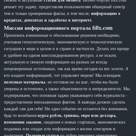
решает эту задачу, предоставляя пользователям обширный спектр
информацию о
тем и только проверенные факты, в том числе,
кредитах, депозитах и заработке в интернете
.
Миссия информационного портала fdlx.com
Принимать взвешенные и обоснованные решения необходимо,
учитывая геополитическую, экономическую и технологическую
ситуацию в мире в целом и в стране в частности. Делать это проще
и удобнее на одном консолидированном ресурсе, а не искать
актуальную и свежую информацию на разных не всегда
непроверенных источниках, так как время сегодня на вес золота. А
кто владеет информацией, тот управляет миром! Мы освещаем
полезные материалы
, не отставая ни на шаг, чтобы вы были
уверены в источнике, а также объективности и непредвзятости. Мы
подчеркиваем, что основная задача уважающего себя журналиста -
предоставление неискаженных фактов. А выводы должен сделать
каждый сам для себя! Ни одно событие не останется без внимания,
курса рубля, гривны, евро или доллара,
будь то колебания
изменения законов
, сведения о новых стартапах, экономических
подъемах или спадах или информация о жизни олигархов и
Полезные статьи
политиков.
на лубую тематику оперативно