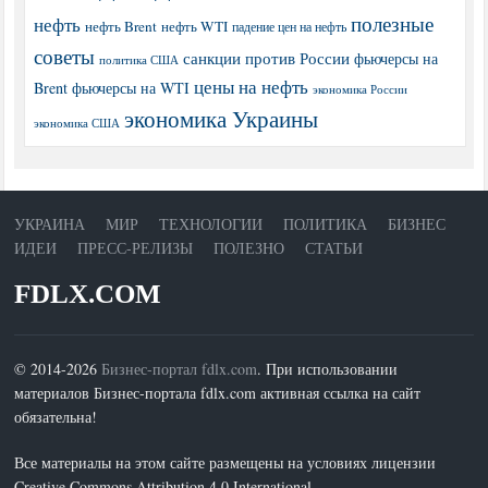
полезные
нефть
нефть Brent
нефть WTI
падение цен на нефть
советы
санкции против России
фьючерсы на
политика США
цены на нефть
Brent
фьючерсы на WTI
экономика России
экономика Украины
экономика США
УКРАИНА
МИР
ТЕХНОЛОГИИ
ПОЛИТИКА
БИЗНЕС
ИДЕИ
ПРЕСС-РЕЛИЗЫ
ПОЛЕЗНО
СТАТЬИ
FDLX.COM
© 2014-2026
Бизнес-портал fdlx.com
. При использовании
материалов Бизнес-портала fdlx.com активная ссылка на сайт
обязательна!
Все материалы на этом сайте размещены на условиях лицензии
Creative Commons Attribution 4.0 International.