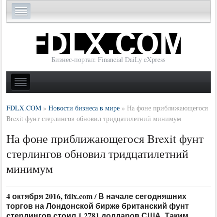
Бизнес-портал: Financial DaiLy eXpress
FDLX.COM
»
Новости бизнеса в мире
»
На фоне приближающегося
Brexit фунт стерлингов обновил тридцатилетний минимум
На фоне приближающегося Brexit фунт
стерлингов обновил тридцатилетний
минимум
4 октября 2016, fdlx.com / В начале сегодняшних
торгов на Лондонской бирже британский фунт
стерлингов стоил 1,2781 долларов США. Таким