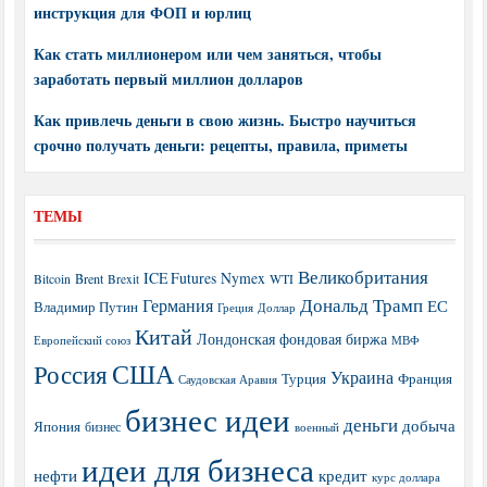
инструкция для ФОП и юрлиц
Как стать миллионером или чем заняться, чтобы
заработать первый миллион долларов
Как привлечь деньги в свою жизнь. Быстро научиться
срочно получать деньги: рецепты, правила, приметы
ТЕМЫ
Великобритания
ICE Futures
Nymex
Brent
WTI
Bitcoin
Brexit
Дональд Трамп
Германия
ЕС
Владимир Путин
Греция
Доллар
Китай
Лондонская фондовая биржа
МВФ
Европейский союз
США
Россия
Украина
Турция
Франция
Саудовская Аравия
бизнес идеи
деньги
добыча
Япония
бизнес
военный
идеи для бизнеса
нефти
кредит
курс доллара